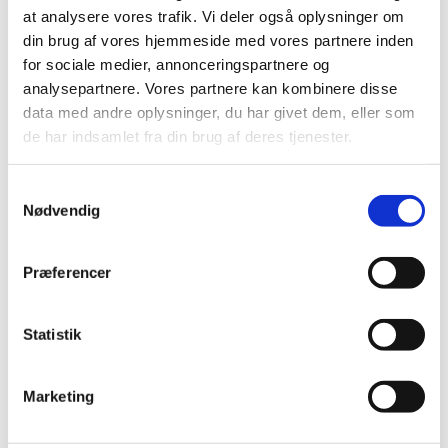
at analysere vores trafik. Vi deler også oplysninger om
din brug af vores hjemmeside med vores partnere inden
Liste over radioaktive lægemidler
for sociale medier, annonceringspartnere og
Godkendte radioaktive lægemidler
(Excel-fil) (opdateres
analysepartnere. Vores partnere kan kombinere disse
hver dag)
data med andre oplysninger, du har givet dem, eller som
de har indsamlet fra din brug af deres tjenester.
Meld en bivirkning
Den vigtigste kilde til oplysninger om bivirkninger er
Samtykkevalg
spontane indberetninger. Det er vigtigt, at vi får
Nødvendig
indberettet alle relevante bivirkninger.
Du kan indberette bivirkninger på
meld en bivirkning
. Det
Præferencer
gælder både for lægemidler anvendt til mennesker, dyr
eller i forbindelse med kliniske forsøg.
Statistik
Relateret indhold
Marketing
Udleveringstilladelser