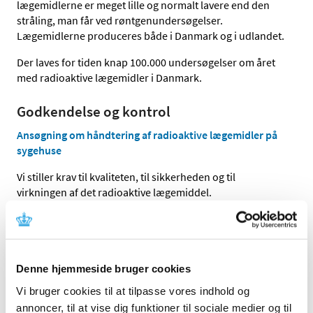
lægemidlerne er meget lille og normalt lavere end den
stråling, man får ved røntgenundersøgelser.
Lægemidlerne produceres både i Danmark og i udlandet.
Der laves for tiden knap 100.000 undersøgelser om året
med radioaktive lægemidler i Danmark.
Godkendelse og kontrol
Ansøgning om håndtering af radioaktive lægemidler på
sygehuse
Vi stiller krav til kvaliteten, til sikkerheden og til
virkningen af det radioaktive lægemiddel.
Lægemiddelfremstilleren og lægemidlet skal godkendes
efter samme procedurer, som gælder for andre
lægemidler.
Denne hjemmeside bruger cookies
Indlægssedler
Vi bruger cookies til at tilpasse vores indhold og
Indlægssedler for radioaktive lægemidler kan, ligesom
annoncer, til at vise dig funktioner til sociale medier og til
for øvrige lægemidler, findes på
indlaegsseddel.dk
.