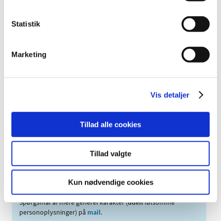
Statistik
Sagsbehandlingstider
Marketing
Lægens medhjælp
Vis detaljer
Support
Tillad alle cookies
Kontakt
Medicintilskud
Tillad valgte
Kontakt os på tlf.: 44 88 96 96
Kun nødvendige cookies
Du kan også kontakte os skriftligt:
Spørgsmål af mere generel karakter (
uden
følsomme
personoplysninger) på
mail
.