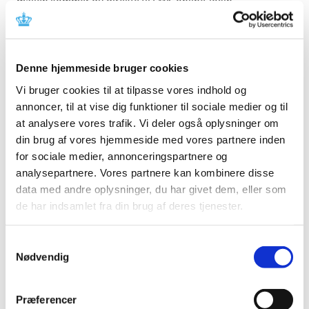
mailen kommer du direkte til FMK-online-login.
Mulighed for fornyet vurdering af
Denne hjemmeside bruger cookies
ansøgninger om enkelttilskud
Vi bruger cookies til at tilpasse vores indhold og
annoncer, til at vise dig funktioner til sociale medier og til
Fold alle tekster ud
at analysere vores trafik. Vi deler også oplysninger om
din brug af vores hjemmeside med vores partnere inden
for sociale medier, annonceringspartnere og
Hvad skal der til?
analysepartnere. Vores partnere kan kombinere disse
data med andre oplysninger, du har givet dem, eller som
de har indsamlet fra din brug af deres tjenester.
Enkelttilskud
Samtykkevalg
Forhøjet tilskud
Nødvendig
Præferencer
Terminaltilskud