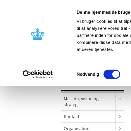
Denne hjemmeside bruger
Vi bruger cookies til at til
til at analysere vores tra
partnere inden for sociale
Godkendelse og
Bivirkninger
kombinere disse data med a
kontrol
produktinfo
af deres tjenester.
/
Om os
Sociale medier
Samtykkevalg
Nødvendig
Om os
Mission, vision og
strategi
Kontakt
Organisation