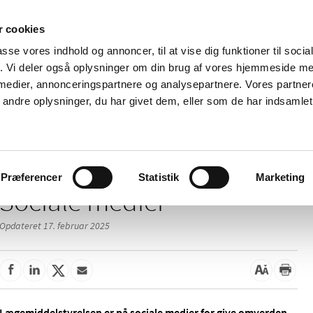
 cookies
passe vores indhold og annoncer, til at vise dig funktioner til soci
Nyheder
Om os
Kontakt
fik. Vi deler også oplysninger om din brug af vores hjemmeside m
 medier, annonceringspartnere og analysepartnere. Vores partne
 og
Tilskud og
Apoteker og salg af
Me
ndre oplysninger, du har givet dem, eller som de har indsamlet 
rmation
priser
medicin
ud
Præferencer
Statistik
Marketing
Sociale medier
Opdateret 17. februar 2025
Lægemiddelstyrelsen er på sociale medier for give omverden