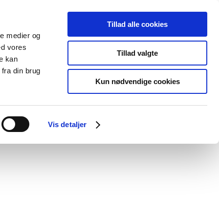
Tillad alle cookies
ale medier og
Udgivelser
Cookies
ed vores
Tillad valgte
re kan
dicinsk
Særlige
fra din brug
styr
produktområder
Kun nødvendige cookies
Vis detaljer