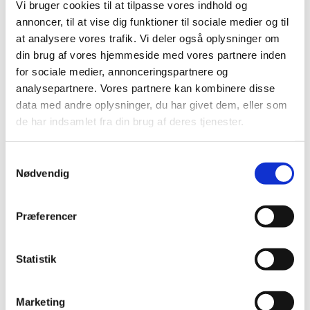
Folininsyre inj.
Vi bruger cookies til at tilpasse vores indhold og
annoncer, til at vise dig funktioner til sociale medier og til
Fomepizole Injection X-Gen til inj.
at analysere vores trafik. Vi deler også oplysninger om
din brug af vores hjemmeside med vores partnere inden
Fomepizole Opi konc. til inf.
for sociale medier, annonceringspartnere og
analysepartnere. Vores partnere kan kombinere disse
Glukokortikoid, inhalation
data med andre oplysninger, du har givet dem, eller som
de har indsamlet fra din brug af deres tjenester.
Hugormegift antiserum
Samtykkevalg
Hydroxocobalamin inf. subst.
Nødvendig
Hydroxocobalamin inf.subst.
Præferencer
Ipecacuanha syrup
Kaliumjodid tabletter
Statistik
Methionin pulver
Marketing