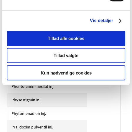
Methylthioniniumchlorid (methylenblåt)
Naloxon inj.
Vis detaljer
Natriumcalciumedetat inf. konc.
Tillad alle cookies
Natriumpolystyrensulfat pulver
Tillad valgte
Obidoxim inj. væske
Penicillamin tabletter
Kun nødvendige cookies
Phentolamin mesilat inj.
Physostigmin inj.
Phytomenadion inj.
Pralidoxim pulver til inj.