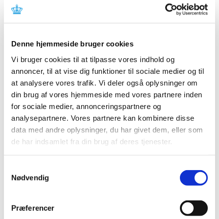
Der blev i 2007 registreret 202 indberetninger om
produktfejl på lægemidler, hvilket er stort set uændret
…
Lægemiddelstyrelsens årsrapport 2007
Denne hjemmeside bruger cookies
|
22. april 2008
|
Vi bruger cookies til at tilpasse vores indhold og
Årsrapport 2007 viser blandt andet, at vi opnåede en
annoncer, til at vise dig funktioner til sociale medier og til
målopfyldelse af resultatkontrakten med Ministeriet for
…
at analysere vores trafik. Vi deler også oplysninger om
din brug af vores hjemmeside med vores partnere inden
Antallet af ansøgninger om individuelle tilskud
for sociale medier, annonceringspartnere og
til lægemidler i 2007
analysepartnere. Vores partnere kan kombinere disse
|
27. marts 2008
|
data med andre oplysninger, du har givet dem, eller som
I 2007 behandlede vi i Lægemiddelstyrelsen ca. 111.000
de har indsamlet fra din brug af deres tjenester.
ansøgninger om enkelttilskud (ca. 4 % flere end i 2006),
…
Samtykkevalg
Årsrapport fra Medicintilskudsnævnet 2007
Nødvendig
|
26. marts 2008
|
Medlemmer udpeget af ministeren for sundhed og
Præferencer
forebyggelse 17 møder i 2007 20 ansøgninger om
…