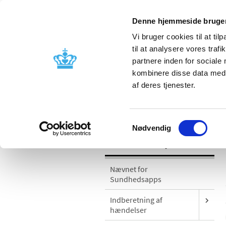
Denne hjemmeside bruger
Vi bruger cookies til at til
til at analysere vores tra
partnere inden for sociale
Godkendelse og
Bivirkninger
kombinere disse data med a
kontrol
produktinfo
af deres tjenester.
/
Medicinsk udstyr
Gebyrer for medic
Samtykkevalg
Nødvendig
Medicinsk udstyr
Nævnet for
Sundhedsapps
Indberetning af
hændelser