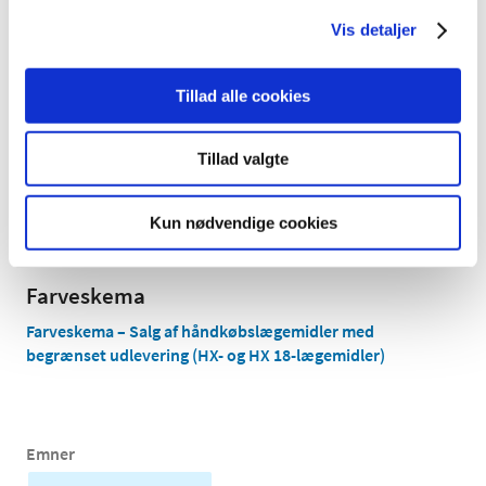
Godkendte forhandlere af
Vis detaljer
håndkøbslægemidler
Godkendte forhandlere af håndkøbslægemidler
Tillad alle cookies
(detail)
(Excel-fil) (opdateres hver dag)
Håndkøbslægemidler med klausuleret
Tillad valgte
tilskud
Håndkøbslægemidler med klausuleret tilskud (pdf-fil)
Kun nødvendige cookies
(opdateres løbende)
Farveskema
Farveskema – Salg af håndkøbslægemidler med
begrænset udlevering (HX- og HX 18-lægemidler)
Emner