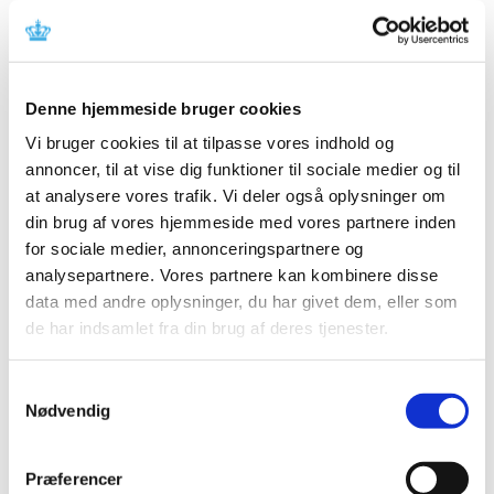
om enkelttilskud indenfor 14 dage.
Læs mere om
enkelttilskud.
• Forhøjet tilskud
Denne hjemmeside bruger cookies
Hvis du bruger den dyrere medicin i en tilskudsgruppe,
Vi bruger cookies til at tilpasse vores indhold og
skal du selv betale forskellen mellem prisen på den
annoncer, til at vise dig funktioner til sociale medier og til
billigste og den dyrere medicin. Hvis der er helt særlige
at analysere vores trafik. Vi deler også oplysninger om
grunde til, at du ikke kan behandles med den billigste
medicin, for eksempel at du har allergi over for
din brug af vores hjemmeside med vores partnere inden
tilsætningsstofferne i medicinen, eller du oplever
for sociale medier, annonceringspartnere og
alvorlige bivirkninger, kan din læge kan søge forhøjet om
analysepartnere. Vores partnere kan kombinere disse
tilskud til dig.
data med andre oplysninger, du har givet dem, eller som
de har indsamlet fra din brug af deres tjenester.
Lægemiddelstyrelsen behandler normalt ansøgninger
om forhøjet tilskud indenfor 14 dage
Samtykkevalg
Læs mere om
Forhøjet tilskud
.
Nødvendig
• Terminaltilskud.
Døende borgere, som vælger at tilbringe den sidste tid i
Præferencer