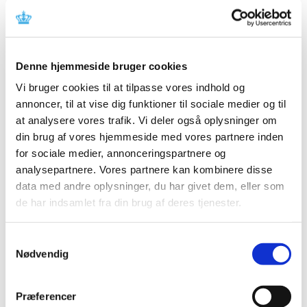
fra standardkravene til medicin. Fx skal der ikke foreligge
dokumentation – bevis – for, at et naturlægemiddel
virker.
Noget medicin virker sløvende og går derfor dårligt i
Denne hjemmeside bruger cookies
spænd med fx bilkørsel eller betjening af farlige
Vi bruger cookies til at tilpasse vores indhold og
maskiner. Medicinen er mærket med en rød trekant på
annoncer, til at vise dig funktioner til sociale medier og til
pakningen. Her på siden kan du få et overblik over,
at analysere vores trafik. Vi deler også oplysninger om
hvilken medicin der er tale om.
din brug af vores hjemmeside med vores partnere inden
for sociale medier, annonceringspartnere og
Nyheder
analysepartnere. Vores partnere kan kombinere disse
data med andre oplysninger, du har givet dem, eller som
Nyheder om særlige produktområder
de har indsamlet fra din brug af deres tjenester.
Samtykkevalg
Nødvendig
Relateret indhold
Særlige klassificeringer
Præferencer