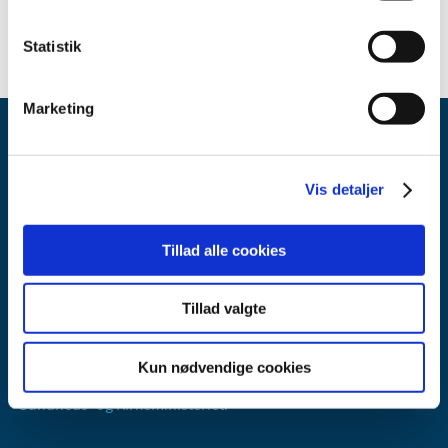
Statistik
Marketing
Vis detaljer
Tillad alle cookies
Lægemiddelstyrelsen
Axel Heides Gade 1
2300 København S
Tillad valgte
Email:
dkma@dkma.dk
Kun nødvendige cookies
Lægemiddelstyrelsen er en del af
Sundheds- og Kirkeministeriet.