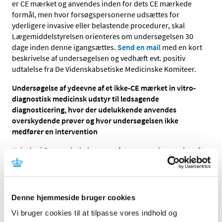
er CE mærket og anvendes inden for dets CE mærkede
formål, men hvor forsøgspersonerne udsættes for
yderligere invasive eller belastende procedurer, skal
Lægemiddelstyrelsen orienteres om undersøgelsen 30
dage inden denne igangsættes.
Send en mail
med en kort
beskrivelse af undersøgelsen og vedhæft evt. positiv
udtalelse fra De Videnskabsetiske Medicinske Komiteer.
Undersøgelse af ydeevne af et ikke-CE mærket in vitro-
diagnostisk medicinsk udstyr til ledsagende
diagnosticering, hvor der udelukkende anvendes
overskydende prøver og hvor undersøgelsen ikke
medfører en intervention
Hvis der i Danmark skal gennemføres en undersøgelse af
ydeevne af et ikke-CE mærket in vitro-diagnostisk
medicinsk udstyr til ledsagende diagnosticering, hvor der
udelukkende anvendes overskydende prøver og hvor
undersøgelsen ikke medfører en intervention for
Denne hjemmeside bruger cookies
forsøgspersonen, der har givet prøven, skal
Vi bruger cookies til at tilpasse vores indhold og
Lægemiddelstyrelsen orienteres om undersøgelsen.