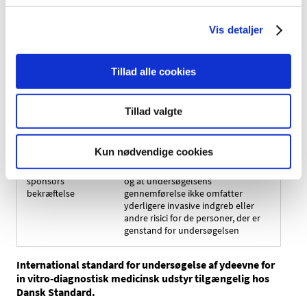
Udstyrsbeskrivelse
Produktnavn og produkttype
Vis detaljer
Relateret
Produktnavn og generisk navn
lægemiddel
Tillad alle cookies
Undersøgelse af
Sponsors kode/nummer på plan
ydeevne
for undersøgelse af ydeevne
Tillad valgte
Sponsors bekræftelse på, at
resultater fra undersøgelsen af
Kun nødvendige cookies
ydeevne ikke har betydning for
Brug af resultater -
behandling af patienter i Danmark,
sponsors
og at undersøgelsens
bekræftelse
gennemførelse ikke omfatter
yderligere invasive indgreb eller
andre risici for de personer, der er
genstand for undersøgelsen
International standard for undersøgelse af ydeevne for
in vitro-diagnostisk medicinsk udstyr tilgængelig hos
Dansk Standard.