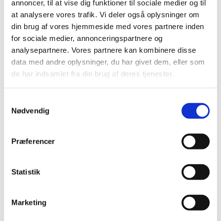
annoncer, til at vise dig funktioner til sociale medier og til
Send en mail
med en kort beskrivelse af undersøgelsen.
at analysere vores trafik. Vi deler også oplysninger om
Beskrivelsen skal indeholde:
din brug af vores hjemmeside med vores partnere inden
for sociale medier, annonceringspartnere og
analysepartnere. Vores partnere kan kombinere disse
Orientering om undersøgelse af
ydeevne af udstyr til ledsagende
data med andre oplysninger, du har givet dem, eller som
Emne
diagnosticering, hvor der kun
de har indsamlet fra din brug af deres tjenester.
anvendes overskydende prøver
Firmanavn, navn på firmakontakt,
Samtykkevalg
Detaljer om
firmaadresse, telefonnummer og e-
Nødvendig
sponsor
mailadresse
Hvis relevant,
Navn på undersøgelsesstedet, navn
Præferencer
dansk analysested
på eventuel kontakt, adresse på
for undersøgelse
undersøgelsesstedet,
af ydeevne
telefonnummer og e-mailadresse
Statistik
Firmanavn, navn på firmakontakt,
Fabrikant af
firmaadresse, telefonnummer og e-
Marketing
udstyret
mailadresse