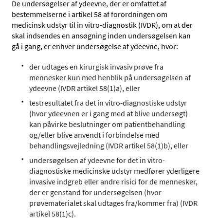
De undersøgelser af ydeevne, der er omfattet af
bestemmelserne i artikel 58 af forordningen om
medicinsk udstyr til in vitro-diagnostik (IVDR), om at der
skal indsendes en ansøgning inden undersøgelsen kan
gå i gang, er enhver undersøgelse af ydeevne, hvor:
der udtages en kirurgisk invasiv prøve fra
mennesker
kun
med henblik på undersøgelsen af
ydeevne (IVDR artikel 58(1)a), eller
testresultatet fra det in vitro-diagnostiske udstyr
(hvor ydeevnen er i gang med at blive undersøgt)
kan påvirke beslutninger om patientbehandling
og/eller blive anvendt i forbindelse med
behandlingsvejledning (IVDR artikel 58(1)b), eller
undersøgelsen af ydeevne for det in vitro-
diagnostiske medicinske udstyr medfører yderligere
invasive indgreb eller andre risici for de mennesker,
der er genstand for undersøgelsen (hvor
prøvematerialet skal udtages fra/kommer fra) (IVDR
artikel 58(1)c).