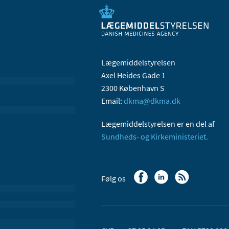
Lægemiddelstyrelsen
Axel Heides Gade 1
2300 København S
Email:
dkma@dkma.dk
Lægemiddelstyrelsen er en del af
Sundheds- og Kirkeministeriet.
Følg os