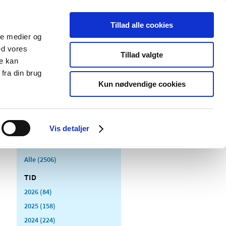
Tillad alle cookies
ale medier og
Udgivelser
Cookies
ed vores
Tillad valgte
re kan
dicinsk
Særlige
fra din brug
styr
produktområder
Kun nødvendige cookies
Vis detaljer
Alle (2506)
TID
2026 (84)
2025 (158)
2024 (224)