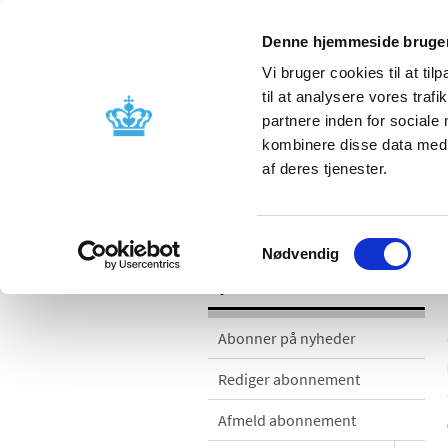
Denne hjemmeside bruger
Vi bruger cookies til at til
til at analysere vores tra
partnere inden for sociale
Godkendelse og
Bivirkninger
kombinere disse data med a
kontrol
produktinfo
af deres tjenester.
Nyheder
Samtykkevalg
Nødvendig
Nyheder
Abonner på nyheder
Rediger abonnement
Afmeld abonnement