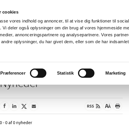
 cookies
passe vores indhold og annoncer, til at vise dig funktioner til soci
Nyheder
Om os
Kontakt
fik. Vi deler også oplysninger om din brug af vores hjemmeside m
 medier, annonceringspartnere og analysepartnere. Vores partne
 og
Tilskud og
Apoteker og salg af
Me
ndre oplysninger, du har givet dem, eller som de har indsamlet 
rmation
priser
medicin
ud
Præferencer
Statistik
Marketing
Nyheder
0 - 0 af 0 nyheder