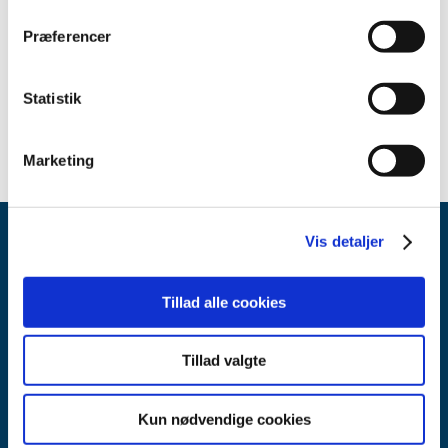
Præferencer
Relateret indhold
Håndkøbsmedicin
Statistik
Marketing
Vis detaljer
Tillad alle cookies
Tillad valgte
Lægemiddelstyrelsen
Axel Heides Gade 1
2300 København S
Kun nødvendige cookies
Email:
dkma@dkma.dk