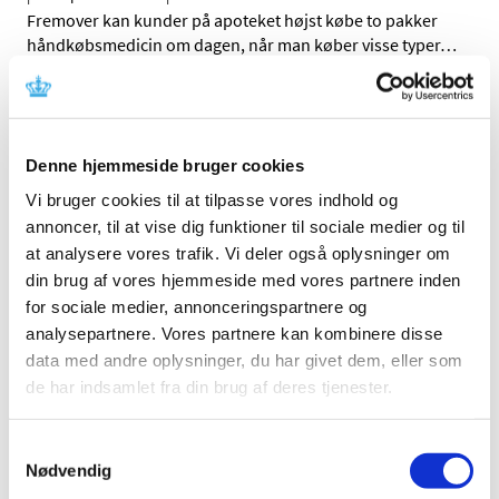
Fremover kan kunder på apoteket højst købe to pakker
håndkøbsmedicin om dagen, når man køber visse typer
…
Alle (19)
TID
Denne hjemmeside bruger cookies
2024 (2)
Vi bruger cookies til at tilpasse vores indhold og
2023 (1)
annoncer, til at vise dig funktioner til sociale medier og til
at analysere vores trafik. Vi deler også oplysninger om
september (1)
din brug af vores hjemmeside med vores partnere inden
2022 (2)
for sociale medier, annonceringspartnere og
2021 (3)
analysepartnere. Vores partnere kan kombinere disse
2020 (3)
data med andre oplysninger, du har givet dem, eller som
2019 (1)
de har indsamlet fra din brug af deres tjenester.
2018 (2)
2017 (4)
Samtykkevalg
Nødvendig
2016 (1)