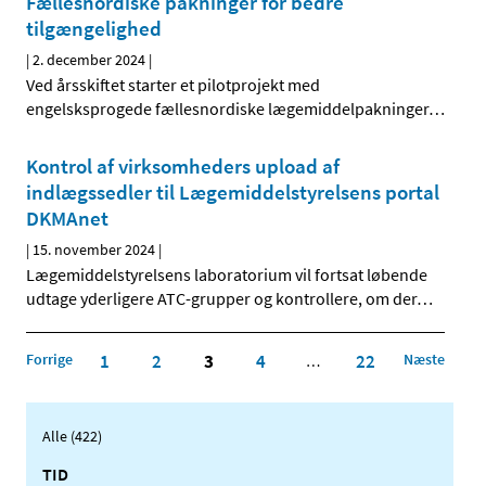
Fællesnordiske pakninger for bedre
tilgængelighed
|
2. december 2024
|
Ved årsskiftet starter et pilotprojekt med
engelsksprogede fællesnordiske lægemiddelpakninger
…
Kontrol af virksomheders upload af
indlægssedler til Lægemiddelstyrelsens portal
DKMAnet
|
15. november 2024
|
Lægemiddelstyrelsens laboratorium vil fortsat løbende
udtage yderligere ATC-grupper og kontrollere, om der
…
Forrige
1
2
3
4
22
Næste
…
Alle (422)
TID