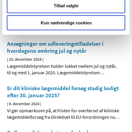
den 20. december 2024
Tillad valgte
|
11. december 2024
|
Lægemiddelstyrelsen har lukket mellem jul og nytår, til og
Kun nødvendige cookies
med den 1. januar 2025. Ansøgninger om
…
Ansøgninger om udleveringstilladelser i
hverdagene omkring jul og nytår
|
10. december 2024
|
Lægemiddelstyrelsen holder lukket mellem jul og nytår,
til og med 1. januar 2025. Lægemiddelstyrelsen
…
Er dit kliniske lægemiddel forsøg stadig lovligt
efter 30. januar 2025?
|
9. december 2024
|
Vi gør opmærksom på, at fristen for overførsel af kliniske
lægemiddelforsøg fra Direktivet til EU-forordningen nu
…