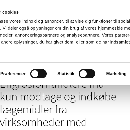
 cookies
passe vores indhold og annoncer, til at vise dig funktioner til soci
Nyheder
Om os
Kontakt
fik. Vi deler også oplysninger om din brug af vores hjemmeside m
 medier, annonceringspartnere og analysepartnere. Vores partne
 og
Tilskud og
Apoteker og salg af
Me
ndre oplysninger, du har givet dem, eller som de har indsamlet 
rmation
priser
medicin
ud
re må kun modtage og indkøbe lægemidler fra virksomheder med adresse i 
Præferencer
Statistik
Marketing
Engrosforhandlere må
kun modtage og indkøbe
lægemidler fra
virksomheder med