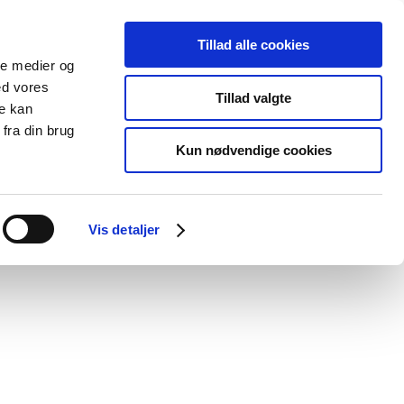
Tillad alle cookies
ale medier og
Udgivelser
Cookies
ed vores
Tillad valgte
re kan
dicinsk
Særlige
fra din brug
styr
produktområder
Kun nødvendige cookies
EU- eller EØS-lande
Vis detaljer