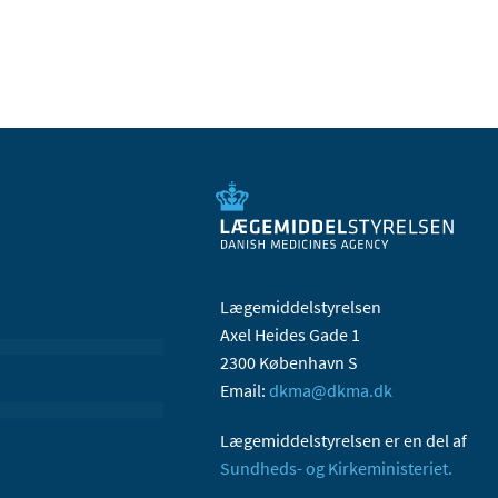
Lægemiddelstyrelsen
Axel Heides Gade 1
2300 København S
Email:
dkma@dkma.dk
Lægemiddelstyrelsen er en del af
Sundheds- og Kirkeministeriet.