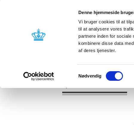
Denne hjemmeside bruger
Vi bruger cookies til at til
til at analysere vores tra
partnere inden for sociale
Godkendelse og
Bivirkninger
kombinere disse data med a
kontrol
produktinfo
af deres tjenester.
/
/
Nyheder
2017
Engrosforhandle
Samtykkevalg
Nødvendig
Nyheder