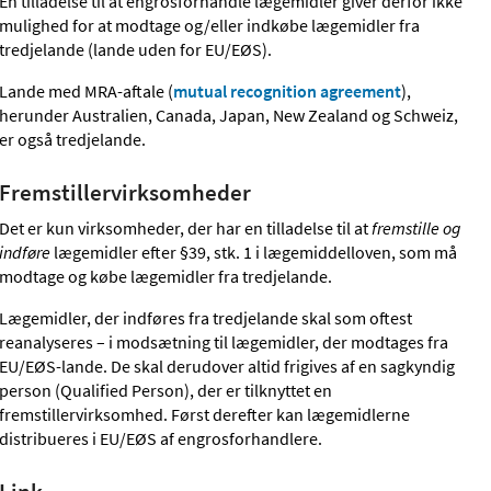
En tilladelse til at engrosforhandle lægemidler giver derfor ikke
mulighed for at modtage og/eller indkøbe lægemidler fra
tredjelande (lande uden for EU/EØS).
Lande med MRA-aftale (
mutual recognition agreement
),
herunder Australien, Canada, Japan, New Zealand og Schweiz,
er også tredjelande.
Fremstillervirksomheder
Det er kun virksomheder, der har en tilladelse til at
fremstille og
indføre
lægemidler efter §39, stk. 1 i lægemiddelloven, som må
modtage og købe lægemidler fra tredjelande.
Lægemidler, der indføres fra tredjelande skal som oftest
reanalyseres – i modsætning til lægemidler, der modtages fra
EU/EØS-lande. De skal derudover altid frigives af en sagkyndig
person (Qualified Person), der er tilknyttet en
fremstillervirksomhed. Først derefter kan lægemidlerne
distribueres i EU/EØS af engrosforhandlere.