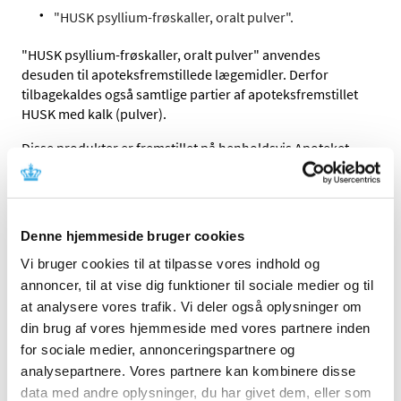
"HUSK psyllium-frøskaller, oralt pulver".
"HUSK psyllium-frøskaller, oralt pulver" anvendes
desuden til apoteksfremstillede lægemidler. Derfor
tilbagekaldes også samtlige partier af apoteksfremstillet
HUSK med kalk (pulver).
Disse produkter er fremstillet på henholdsvis Apoteket
Rosen Magistrelle Afdeling (ARMA), Glostrup Apotek og
Skanderborg Apotek. Produkterne kræver recept fra
lægen og kan være solgt på alle apoteker.
Denne hjemmeside bruger cookies
Undlad at indtage produkterne
Vi bruger cookies til at tilpasse vores indhold og
Hvis man har købt "HUSK Psyllium-frøskaller, kapsler",
annoncer, til at vise dig funktioner til sociale medier og til
"HUSK psyllium-frøskaller, oralt pulver" eller
at analysere vores trafik. Vi deler også oplysninger om
apoteksfremstillet HUSK med kalk (pulver), opfordrer
din brug af vores hjemmeside med vores partnere inden
Lægemiddelstyrelsen til, at man smider produkterne ud,
for sociale medier, annonceringspartnere og
eller afleverer dem der, hvor de er købt.
analysepartnere. Vores partnere kan kombinere disse
data med andre oplysninger, du har givet dem, eller som