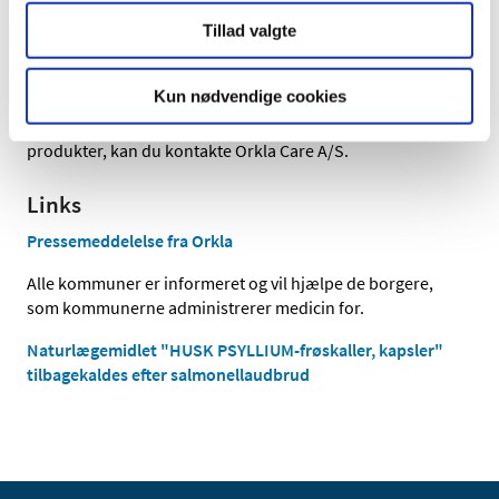
Tillad valgte
Hvis du har spørgsmål til tilbagekaldelsen vedr. de
apoteksfremstillede produkter, kan du kontakte det
apotek, hvor produktet er købt.
Kun nødvendige cookies
Hvis du har spørgsmål til tilbagekaldelsen vedr. Orklas
produkter, kan du kontakte Orkla Care A/S.
Links
Pressemeddelelse fra Orkla
Alle kommuner er informeret og vil hjælpe de borgere,
som kommunerne administrerer medicin for.
Naturlægemidlet "HUSK PSYLLIUM-frøskaller, kapsler"
tilbagekaldes efter salmonellaudbrud