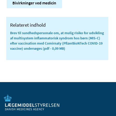
Bivirkninger ved medicin
Relateret indhold
Brev til sundhedspersonale om, at mulig risiko for udvikling
af multisystem inflammatorisk syndrom hos børn (MIS-C)
efter vaccination med Comirnaty (PfizerBioNTech COVID-19
vaccine) undersøges
(pdf - 0,09 MB)