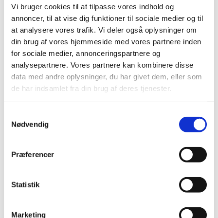
Vi bruger cookies til at tilpasse vores indhold og
sagen over for EMA. Det er for tidligt at sige, om
sygdommen skyldes vaccinen, men det kan heller ikke
annoncer, til at vise dig funktioner til sociale medier og til
udelukkes. Derfor er vi ved at undersøge sagen nærmere
at analysere vores trafik. Vi deler også oplysninger om
sammen med vores europæiske samarbejdspartnere,”
din brug af vores hjemmeside med vores partnere inden
siger enhedschef for lægemiddelovervågningen i
for sociale medier, annonceringspartnere og
Lægemiddelstyrelsen Line Michan.
analysepartnere. Vores partnere kan kombinere disse
data med andre oplysninger, du har givet dem, eller som
Læger informeret
de har indsamlet fra din brug af deres tjenester.
MIS-C kan være en alvorlig tilstand, hvis den ikke
behandles i tide. Typiske symptomer er vedvarende høj
Samtykkevalg
feber, som kan være ledsaget af symptomer flere andre
Nødvendig
steder i kroppen såsom diarré, opkast, mavesmerter,
hovedpine, træthed, ondt i brystet og svært ved at trække
vejret. Derfor har Lægemiddelstyrelsen informeret alle
Præferencer
læger om at være særligt opmærksomme.
Lægemiddelstyrelsen har ligeledes orienteret
Statistik
Sundhedsstyrelsen om, at MIS-C undersøges som en
mulig bivirkning efter vaccination. Dette ændrer ikke
Sundhedsstyrelsens anbefaling om at vaccinere børn fra
Marketing