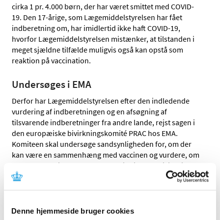
cirka 1 pr. 4.000 børn, der har været smittet med COVID-
19. Den 17-årige, som Lægemiddelstyrelsen har fået
indberetning om, har imidlertid ikke haft COVID-19,
hvorfor Lægemiddelstyrelsen mistænker, at tilstanden i
meget sjældne tilfælde muligvis også kan opstå som
reaktion på vaccination.
Undersøges i EMA
Derfor har Lægemiddelstyrelsen efter den indledende
vurdering af indberetningen og en afsøgning af
tilsvarende indberetninger fra andre lande, rejst sagen i
den europæiske bivirkningskomité PRAC hos EMA.
Komiteen skal undersøge sandsynligheden for, om der
kan være en sammenhæng med vaccinen og vurdere, om
MIS-C skal registreres som en mulig sjælden bivirkning
ved vaccinen.
”Som borger skal man ikke være bekymret, men fra
Lægemiddelstyrelsens side tager vi indberetningen
Denne hjemmeside bruger cookies
alvorligt, og vi har i tråd med de faste procedurer rejst