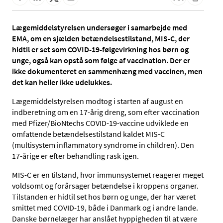
Lægemiddelstyrelsen undersøger i samarbejde med
EMA, om en sjælden betændelsestilstand, MIS-C, der
hidtil er set som COVID-19-følgevirkning hos børn og
unge, også kan opstå som følge af vaccination. Der er
ikke dokumenteret en sammenhæng med vaccinen, men
det kan heller ikke udelukkes.
Lægemiddelstyrelsen modtog i starten af august en
indberetning om en 17-årig dreng, som efter vaccination
med Pfizer/BioNtechs COVID-19-vaccine udviklede en
omfattende betændelsestilstand kaldet MIS-C
(multisystem inflammatory syndrome in children). Den
17-årige er efter behandling rask igen.
MIS-C er en tilstand, hvor immunsystemet reagerer meget
voldsomt og forårsager betændelse i kroppens organer.
Tilstanden er hidtil set hos børn og unge, der har været
smittet med COVID-19, både i Danmark og i andre lande.
Danske børnelæger har anslået hyppigheden til at være