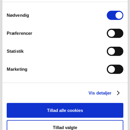
maj (2)
Samtykkevalg
april (2)
Nødvendig
marts (3)
februar (6)
januar (3)
Præferencer
2013 (49)
2012 (44)
Statistik
2011 (13)
2010 (7)
Marketing
2009 (14)
2008 (8)
2007 (3)
Vis detaljer
2006 (9)
2005 (2)
Tillad alle cookies
Links
Tillad valgte