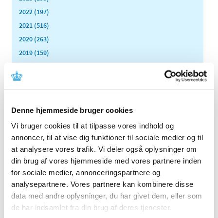
2022 (197)
2021 (516)
2020 (263)
2019 (159)
2018 (150)
2017 (167)
2016 (167)
2015 (33)
Denne hjemmeside bruger cookies
2014 (44)
Vi bruger cookies til at tilpasse vores indhold og
december (3)
annoncer, til at vise dig funktioner til sociale medier og til
november (3)
at analysere vores trafik. Vi deler også oplysninger om
oktober (1)
din brug af vores hjemmeside med vores partnere inden
september (7)
for sociale medier, annonceringspartnere og
august (4)
analysepartnere. Vores partnere kan kombinere disse
data med andre oplysninger, du har givet dem, eller som
juli (2)
de har indsamlet fra din brug af deres tjenester.
juni (8)