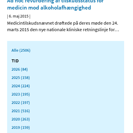
Ad hoc revurdering af tilskudsstatus for
medicin mod alkoholafhængighed
|
6. maj 2015
|
Medicintilskudsnævnet drøftede på deres møde den 24.
marts 2015 den nye nationale kliniske retningslinje for
…
Alle (2506)
TID
2026 (84)
2025 (158)
2024 (224)
2023 (195)
2022 (197)
2021 (516)
2020 (263)
2019 (159)