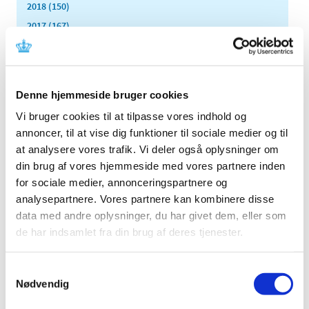
2018 (150)
2017 (167)
2016 (167)
2015 (33)
december (4)
Denne hjemmeside bruger cookies
november (4)
Vi bruger cookies til at tilpasse vores indhold og
oktober (2)
annoncer, til at vise dig funktioner til sociale medier og til
september (3)
at analysere vores trafik. Vi deler også oplysninger om
august (2)
din brug af vores hjemmeside med vores partnere inden
juni (9)
for sociale medier, annonceringspartnere og
maj (2)
analysepartnere. Vores partnere kan kombinere disse
marts (2)
data med andre oplysninger, du har givet dem, eller som
februar (2)
de har indsamlet fra din brug af deres tjenester.
januar (3)
2014 (44)
Samtykkevalg
2013 (49)
Nødvendig
2012 (44)