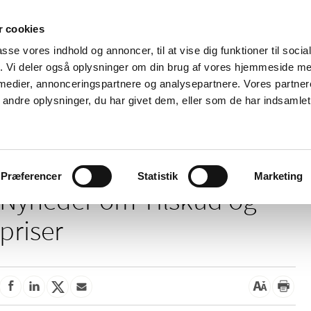
 cookies
passe vores indhold og annoncer, til at vise dig funktioner til soci
Nyheder
Om os
Kontakt
fik. Vi deler også oplysninger om din brug af vores hjemmeside m
 medier, annonceringspartnere og analysepartnere. Vores partne
 og
Tilskud og
Apoteker og salg af
Me
ndre oplysninger, du har givet dem, eller som de har indsamlet 
rmation
priser
medicin
ud
Tilskud og priser
Præferencer
Statistik
Marketing
Nyheder om Tilskud og
priser