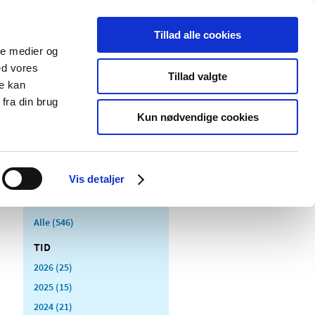
Tillad alle cookies
ale medier og
Udgivelser
Cookies
ed vores
Tillad valgte
re kan
dicinsk
Særlige
fra din brug
styr
produktområder
Kun nødvendige cookies
Vis detaljer
Alle (546)
TID
2026 (25)
2025 (15)
2024 (21)