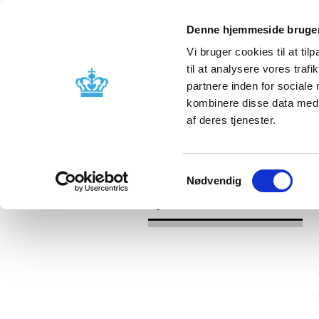
Denne hjemmeside bruger
Vi bruger cookies til at til
til at analysere vores tra
partnere inden for sociale
Godkendelse og
Bivirkninger
kombinere disse data med a
kontrol
produktinfo
af deres tjenester.
/
/
Nyheder
Kategori
Nyheder om 
Samtykkevalg
Nødvendig
Nyheder