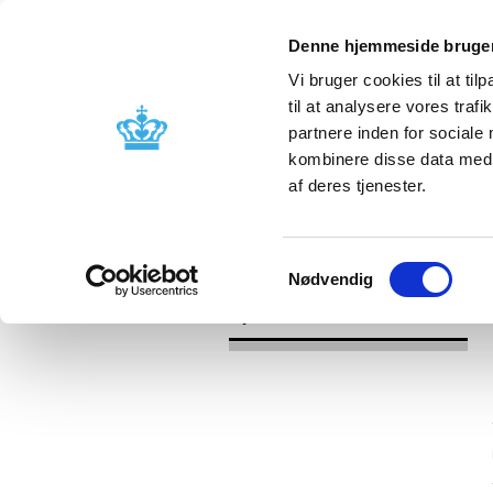
Denne hjemmeside bruger
Vi bruger cookies til at til
til at analysere vores tra
partnere inden for sociale
Godkendelse og
Bivirkninger
kombinere disse data med a
kontrol
produktinfo
af deres tjenester.
/
/
Nyheder
Kategori
Nyheder om 
Samtykkevalg
Nødvendig
Nyheder