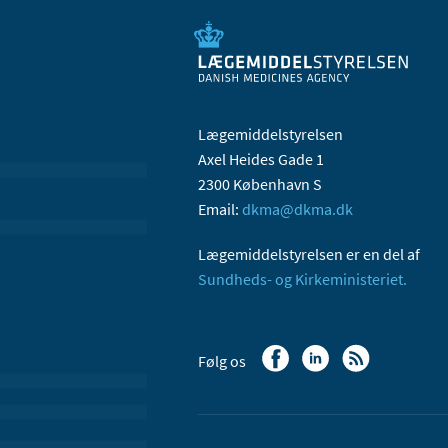
Lægemiddelstyrelsen
Axel Heides Gade 1
2300 København S
Email:
dkma@dkma.dk
Lægemiddelstyrelsen er en del af
Sundheds- og Kirkeministeriet.
Følg os