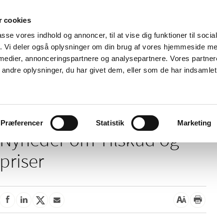
 cookies
passe vores indhold og annoncer, til at vise dig funktioner til soci
Nyheder
Om os
Kontakt
fik. Vi deler også oplysninger om din brug af vores hjemmeside m
 medier, annonceringspartnere og analysepartnere. Vores partne
 og
Tilskud og
Apoteker og salg af
Me
ndre oplysninger, du har givet dem, eller som de har indsamlet 
rmation
priser
medicin
ud
Tilskud og priser
Præferencer
Statistik
Marketing
Nyheder om Tilskud og
priser