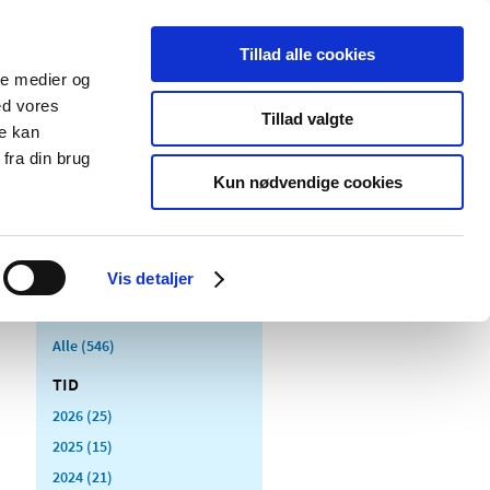
Tillad alle cookies
ale medier og
Udgivelser
Cookies
ed vores
Tillad valgte
re kan
dicinsk
Særlige
fra din brug
styr
produktområder
Kun nødvendige cookies
Vis detaljer
Alle (546)
TID
2026 (25)
2025 (15)
2024 (21)