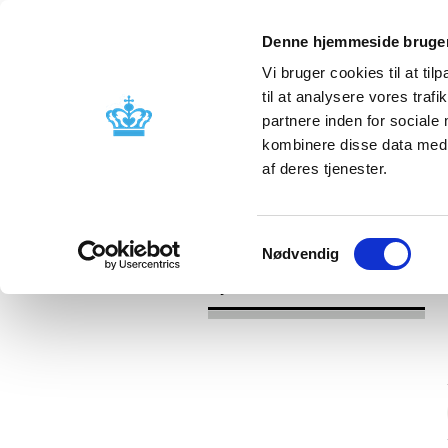
Denne hjemmeside bruger
Vi bruger cookies til at til
til at analysere vores tra
partnere inden for sociale
Godkendelse og
Bivirkninger
kombinere disse data med a
kontrol
produktinfo
af deres tjenester.
/
/
Nyheder
Kategori
Nyheder om 
Samtykkevalg
Nødvendig
Nyheder