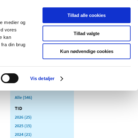
Tillad alle cookies
ale medier og
Udgivelser
Cookies
ed vores
Tillad valgte
re kan
dicinsk
Særlige
fra din brug
styr
produktområder
Kun nødvendige cookies
Vis detaljer
Alle (546)
TID
2026 (25)
2025 (15)
2024 (21)