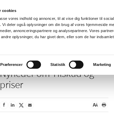
 cookies
passe vores indhold og annoncer, til at vise dig funktioner til soci
Nyheder
Om os
Kontakt
fik. Vi deler også oplysninger om din brug af vores hjemmeside m
 medier, annonceringspartnere og analysepartnere. Vores partne
 og
Tilskud og
Apoteker og salg af
Me
ndre oplysninger, du har givet dem, eller som de har indsamlet 
rmation
priser
medicin
ud
Tilskud og priser
Præferencer
Statistik
Marketing
Nyheder om Tilskud og
priser