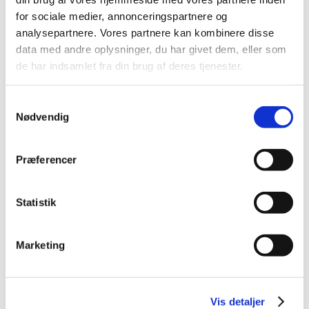
2023 (21)
for sociale medier, annonceringspartnere og
2022 (11)
analysepartnere. Vores partnere kan kombinere disse
2021 (38)
data med andre oplysninger, du har givet dem, eller som
2020 (19)
de har indsamlet fra din brug af deres tjenester.
2019 (44)
2018 (46)
Samtykkevalg
2017 (38)
Nødvendig
2016 (48)
2015 (31)
Præferencer
2014 (44)
2013 (45)
Statistik
2012 (44)
2011 (13)
Marketing
2010 (7)
2009 (14)
2008 (8)
Vis detaljer