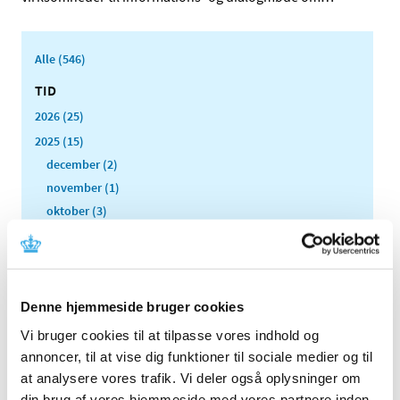
Alle (546)
TID
2026 (25)
2025 (15)
december (2)
november (1)
oktober (3)
september (2)
august (1)
april (3)
marts (1)
Denne hjemmeside bruger cookies
februar (1)
Vi bruger cookies til at tilpasse vores indhold og
januar (1)
annoncer, til at vise dig funktioner til sociale medier og til
2024 (21)
at analysere vores trafik. Vi deler også oplysninger om
din brug af vores hjemmeside med vores partnere inden