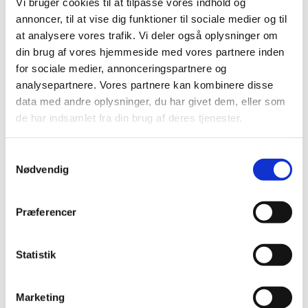
Vi bruger cookies til at tilpasse vores indhold og
april (3)
annoncer, til at vise dig funktioner til sociale medier og til
marts (1)
at analysere vores trafik. Vi deler også oplysninger om
februar (1)
din brug af vores hjemmeside med vores partnere inden
januar (1)
for sociale medier, annonceringspartnere og
analysepartnere. Vores partnere kan kombinere disse
2024 (21)
data med andre oplysninger, du har givet dem, eller som
2023 (21)
de har indsamlet fra din brug af deres tjenester.
2022 (11)
2021 (38)
Samtykkevalg
2020 (19)
Nødvendig
2019 (44)
2018 (46)
Præferencer
2017 (38)
2016 (48)
Statistik
2015 (31)
2014 (44)
Marketing
2013 (45)