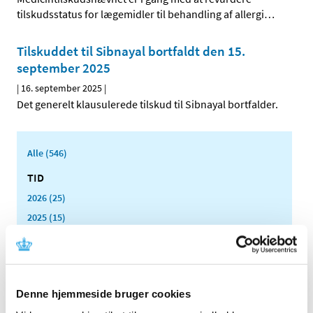
tilskudsstatus for lægemidler til behandling af allergi
…
Tilskuddet til Sibnayal bortfaldt den 15.
september 2025
|
16. september 2025
|
Det generelt klausulerede tilskud til Sibnayal bortfalder.
Alle (546)
TID
2026 (25)
2025 (15)
december (2)
november (1)
oktober (3)
september (2)
Denne hjemmeside bruger cookies
august (1)