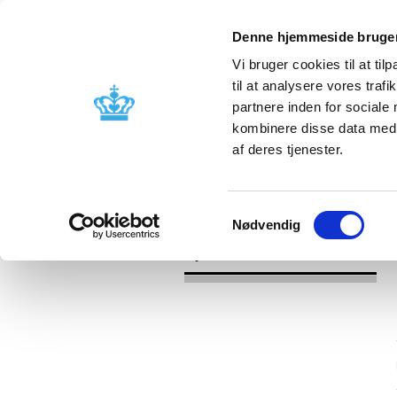
Denne hjemmeside bruger
Vi bruger cookies til at til
til at analysere vores tra
partnere inden for sociale
Godkendelse og
Bivirkninger
kombinere disse data med a
kontrol
produktinfo
af deres tjenester.
/
/
Nyheder
Kategori
Nyheder om 
Samtykkevalg
Nødvendig
Nyheder