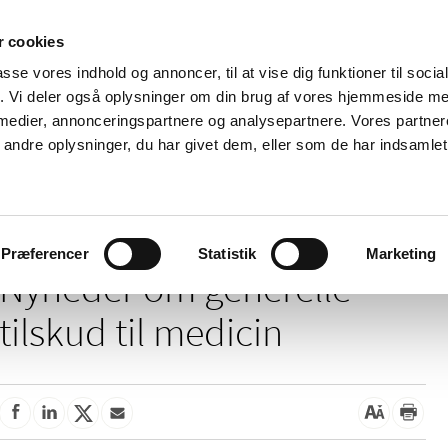
 cookies
passe vores indhold og annoncer, til at vise dig funktioner til soci
Nyheder
Om os
Kontakt
fik. Vi deler også oplysninger om din brug af vores hjemmeside m
 medier, annonceringspartnere og analysepartnere. Vores partne
 og
Tilskud og
Apoteker og salg af
Me
ndre oplysninger, du har givet dem, eller som de har indsamlet 
rmation
priser
medicin
ud
/
/
Tilskud og priser
Tilskud til medicin
Generelle tilskud
Præferencer
Statistik
Marketing
Nyheder om generelle
tilskud til medicin