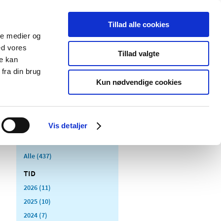
Tillad alle cookies
ale medier og
Udgivelser
Cookies
ed vores
Tillad valgte
re kan
dicinsk
Særlige
fra din brug
styr
produktområder
Kun nødvendige cookies
Vis detaljer
Alle (437)
TID
2026 (11)
2025 (10)
2024 (7)