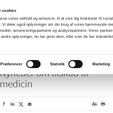
 cookies
passe vores indhold og annoncer, til at vise dig funktioner til soci
Nyheder
Om os
Kontakt
fik. Vi deler også oplysninger om din brug af vores hjemmeside m
 medier, annonceringspartnere og analysepartnere. Vores partne
 og
Tilskud og
Apoteker og salg af
Me
ndre oplysninger, du har givet dem, eller som de har indsamlet 
rmation
priser
medicin
ud
/
Tilskud og priser
Tilskud til medicin
Præferencer
Statistik
Marketing
Nyheder om tilskud til
medicin