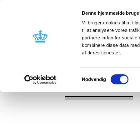
Denne hjemmeside bruger
Vi bruger cookies til at til
til at analysere vores tra
partnere inden for sociale
Godkendelse og
Bivirkninger
kombinere disse data med a
kontrol
produktinfo
af deres tjenester.
/
/
Nyheder
Kategori
Nyheder om 
Samtykkevalg
Nødvendig
Nyheder