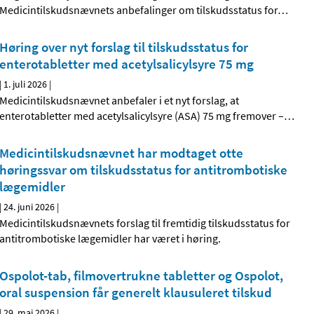
Medicintilskudsnævnets anbefalinger om tilskudsstatus for
…
Høring over nyt forslag til tilskudsstatus for
enterotabletter med acetylsalicylsyre 75 mg
|
1. juli 2026
|
Medicintilskudsnævnet anbefaler i et nyt forslag, at
enterotabletter med acetylsalicylsyre (ASA) 75 mg fremover –
…
Medicintilskudsnævnet har modtaget otte
høringssvar om tilskudsstatus for antitrombotiske
lægemidler
|
24. juni 2026
|
Medicintilskudsnævnets forslag til fremtidig tilskudsstatus for
antitrombotiske lægemidler har været i høring.
Ospolot-tab, filmovertrukne tabletter og Ospolot,
oral suspension får generelt klausuleret tilskud
|
29. maj 2026
|