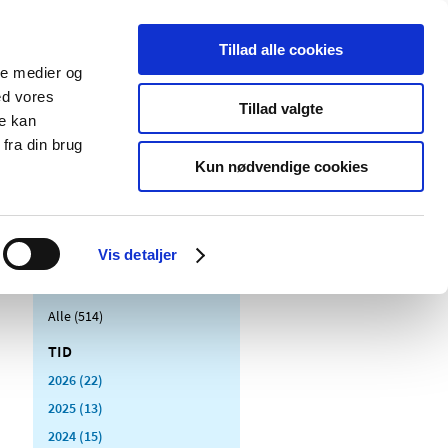
Tillad alle cookies
ale medier og
Udgivelser
Cookies
ed vores
Tillad valgte
re kan
dicinsk
Særlige
fra din brug
styr
produktområder
Kun nødvendige cookies
Vis detaljer
Alle (514)
TID
2026 (22)
2025 (13)
2024 (15)