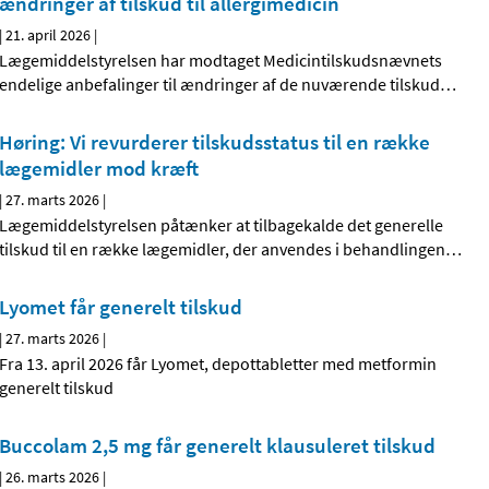
ændringer af tilskud til allergimedicin
|
21. april 2026
|
Lægemiddelstyrelsen har modtaget Medicintilskudsnævnets
endelige anbefalinger til ændringer af de nuværende tilskud
…
Høring: Vi revurderer tilskudsstatus til en række
lægemidler mod kræft
|
27. marts 2026
|
Lægemiddelstyrelsen påtænker at tilbagekalde det generelle
tilskud til en række lægemidler, der anvendes i behandlingen
…
Lyomet får generelt tilskud
|
27. marts 2026
|
Fra 13. april 2026 får Lyomet, depottabletter med metformin
generelt tilskud
Buccolam 2,5 mg får generelt klausuleret tilskud
|
26. marts 2026
|