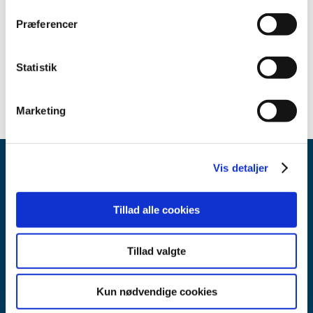
2014 (3)
december (1)
Præferencer
oktober (1)
januar (1)
Statistik
2013 (459)
Marketing
Vis detaljer
Tillad alle cookies
Lægemiddelstyrelsen
Tillad valgte
Axel Heides Gade 1
2300 København S
Kun nødvendige cookies
Email:
dkma@dkma.dk