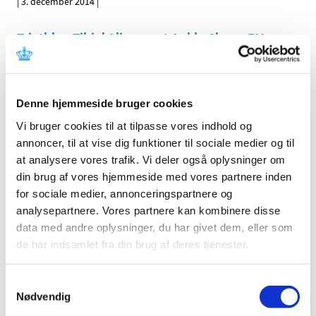
|
3. december 2014
|
Triathlon Tibial Alignment Ankle Clamp EM
|
14. oktober 2014
|
Fully Automated Blood Coagulation Analyzer
Denne hjemmeside bruger cookies
CS-2000i CS-2100i
Vi bruger cookies til at tilpasse vores indhold og
|
23. januar 2014
|
annoncer, til at vise dig funktioner til sociale medier og til
at analysere vores trafik. Vi deler også oplysninger om
Emner
din brug af vores hjemmeside med vores partnere inden
Medicinsk udstyr
for sociale medier, annonceringspartnere og
analysepartnere. Vores partnere kan kombinere disse
data med andre oplysninger, du har givet dem, eller som
de har indsamlet fra din brug af deres tjenester.
Alle (463)
TID
Samtykkevalg
Nødvendig
2015 (1)