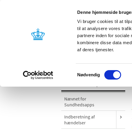
Denne hjemmeside bruger
Vi bruger cookies til at til
til at analysere vores tra
partnere inden for sociale
Godkendelse og
Bivirkninger
kombinere disse data med a
kontrol
produktinfo
af deres tjenester.
/
Medicinsk udstyr
Sikkerhedsmeddel
Samtykkevalg
Nødvendig
Medicinsk udstyr
Nævnet for
Sundhedsapps
Indberetning af
hændelser