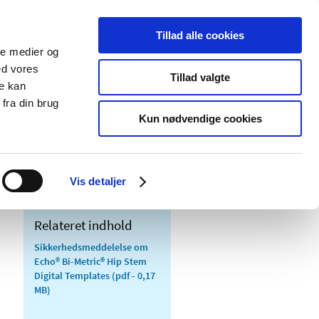
Tillad alle cookies
ale medier og
Udgivelser
Cookies
ed vores
Tillad valgte
re kan
dicinsk
Særlige
fra din brug
styr
produktområder
Kun nødvendige cookies
Vis detaljer
Relateret indhold
Sikkerhedsmeddelelse om
Echo® Bi-Metric® Hip Stem
Digital Templates
(pdf - 0,17
MB)