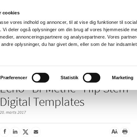
 cookies
passe vores indhold og annoncer, til at vise dig funktioner til soci
Nyheder
Om os
Kontakt
fik. Vi deler også oplysninger om din brug af vores hjemmeside m
 medier, annonceringspartnere og analysepartnere. Vores partne
 og
Tilskud og
Apoteker og salg af
Me
ndre oplysninger, du har givet dem, eller som de har indsamlet 
rmation
priser
medicin
ud
/
/
/
elser
2017
03
Echo® Bi-Metric® Hip Stem Digital Templates
Præferencer
Statistik
Marketing
Echo® Bi-Metric® Hip Stem
Digital Templates
20. marts 2017