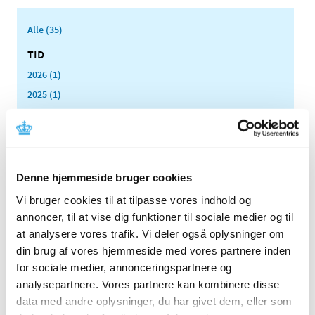
Alle (35)
TID
2026 (1)
2025 (1)
2024 (1)
2023 (1)
2022 (1)
2021 (1)
Denne hjemmeside bruger cookies
2020 (1)
Vi bruger cookies til at tilpasse vores indhold og
2019 (1)
annoncer, til at vise dig funktioner til sociale medier og til
2018 (4)
at analysere vores trafik. Vi deler også oplysninger om
juni (1)
din brug af vores hjemmeside med vores partnere inden
for sociale medier, annonceringspartnere og
maj (1)
analysepartnere. Vores partnere kan kombinere disse
april (1)
data med andre oplysninger, du har givet dem, eller som
marts (1)