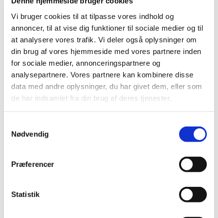
Denne hjemmeside bruger cookies
2021 (516)
Vi bruger cookies til at tilpasse vores indhold og
2020 (263)
annoncer, til at vise dig funktioner til sociale medier og til
2019 (159)
at analysere vores trafik. Vi deler også oplysninger om
2018 (150)
din brug af vores hjemmeside med vores partnere inden
2017 (167)
for sociale medier, annonceringspartnere og
2016 (167)
analysepartnere. Vores partnere kan kombinere disse
2015 (33)
data med andre oplysninger, du har givet dem, eller som
de har indsamlet fra din brug af deres tjenester.
december (4)
november (4)
oktober (2)
Samtykkevalg
Nødvendig
september (3)
august (2)
juni (9)
Præferencer
maj (2)
marts (2)
Statistik
februar (2)
januar (3)