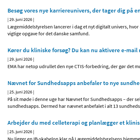
Besøg vores nye karriereunivers, der tager dig på e
|
29. juni 2026
|
Lægemiddelstyrelsen lancerer i dag et nyt digitalt univers, hvor
vigtige opgave for det danske samfund.
Kører du kliniske forsøg? Du kan nu aktivere e-mail n
|
29. juni 2026
|
EMA har netop udrullet den nye CTIS-forbedring, der gør det muli
Nævnet for Sundhedsapps anbefaler to nye sundh
|
25. juni 2026
|
På sit møde i denne uge har Nævnet for Sundhedsapps – der sek
sundhedsapps. Dermed har nævnet anbefalet i alt 13 sundhedsa
Arbejder du med celleterapi og planlægger et klinis
|
25. juni 2026
|
Nu ligger en IB-skabelon klar på Lægemiddelstyrelsens hjemm