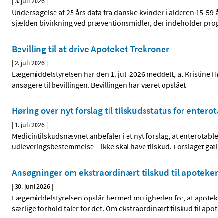
|
3. juli 2026
|
Undersøgelse af 25 års data fra danske kvinder i alderen 15-5
sjælden bivirkning ved præventionsmidler, der indeholder prog
Bevilling til at drive Apoteket Trekroner
|
2. juli 2026
|
Lægemiddelstyrelsen har den 1. juli 2026 meddelt, at Kristine Hø
ansøgere til bevillingen. Bevillingen har været opslået
Høring over nyt forslag til tilskudsstatus for enter
|
1. juli 2026
|
Medicintilskudsnævnet anbefaler i et nyt forslag, at enterotabl
udleveringsbestemmelse – ikke skal have tilskud. Forslaget gæ
Ansøgninger om ekstraordinært tilskud til apoteke
|
30. juni 2026
|
Lægemiddelstyrelsen opslår hermed muligheden for, at apoteke
særlige forhold taler for det. Om ekstraordinært tilskud til apot