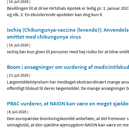
|
14. juli 2026
|
Bevillingen til at drive Hirtshals Apotek er ledig pr. 1. januar 2
og stk. 2. En eksisterende apoteker kan dog kun ti
Ixchiq (Chikungunya-vaccine (levende)): Anvendelsen
smittet med chikungunya virus
|
14. juli 2026
|
Ixchiq bør kun gives til personer med høj risiko for at blive smi
Boom i ansøgninger om vurdering af medicintilsku
|
13. juli 2026
|
Lægemiddelstyrelsen har modtaget ekstraordinært mange ansøgn
offentligt tilskud til deres lægemiddel. De mange ansøgninger 
PRAC vurderer, at NAION kan være en meget sjælde
|
8. juli 2026
|
Den europæiske bivirkningskomité anbefaler, at det fremover s
semaglutid, at den sjældne øjensygdom NAION kan være en me