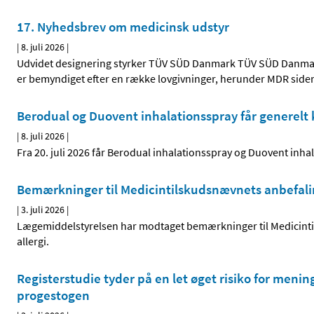
17. Nyhedsbrev om medicinsk udstyr
|
8. juli 2026
|
Udvidet designering styrker TÜV SÜD Danmark TÜV SÜD Danma
er bemyndiget efter en række lovgivninger, herunder MDR siden
Berodual og Duovent inhalationsspray får generelt 
|
8. juli 2026
|
Fra 20. juli 2026 får Berodual inhalationsspray og Duovent inhal
Bemærkninger til Medicintilskudsnævnets anbefalin
|
3. juli 2026
|
Lægemiddelstyrelsen har modtaget bemærkninger til Medicinti
allergi.
Registerstudie tyder på en let øget risiko for me
progestogen