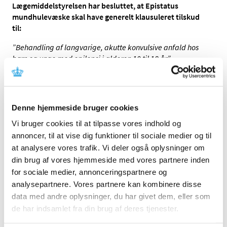
Lægemiddelstyrelsen har besluttet, at Epistatus
mundhulevæske skal have generelt klausuleret tilskud
til:
”Behandling af langvarige, akutte konvulsive anfald hos
børn og unge med epilepsi i alderen 10 til 18 år”.
Epistatus er ikke markedsført på nuværende tidspunkt.
Lægemiddelstyrelsens afgørelse om generelt klausuleret
Denne hjemmeside bruger cookies
tilskud til Epistatus.
Vi bruger cookies til at tilpasse vores indhold og
Medicintilskudsnævnets indstilling vedrørende
annoncer, til at vise dig funktioner til sociale medier og til
Epistatus
at analysere vores trafik. Vi deler også oplysninger om
din brug af vores hjemmeside med vores partnere inden
Generelt klausuleret tilskud
for sociale medier, annonceringspartnere og
analysepartnere. Vores partnere kan kombinere disse
Hvis en medicin har generelt klausuleret tilskud,
data med andre oplysninger, du har givet dem, eller som
betyder det, at det kun er patienter, der opfylder
nogle særlige betingelser, der kan få tilskud til
de har indsamlet fra din brug af deres tjenester.
medicinen. Det er den behandlende læge, der