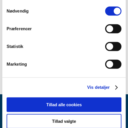
vurderer, om en patient er omfattet af de særlige
Samtykkevalg
betingelser. Lægen skal i de tilfælde skrive ”Tilskud”
Nødvendig
på recepten. Tilskuddet bliver automatisk fratrukket
prisen ved ekspeditionen på apoteket. Se grænserne
for medicintilskud her:
medicintilskudsgrænser.
Præferencer
Statistik
Emner
Afgørelser om generelt tilskud
Marketing
Vis detaljer
Tillad alle cookies
Tillad valgte