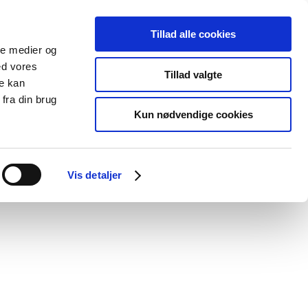
Tillad alle cookies
ale medier og
Udgivelser
Cookies
ed vores
Tillad valgte
re kan
dicinsk
Særlige
fra din brug
styr
produktområder
Kun nødvendige cookies
Vis detaljer