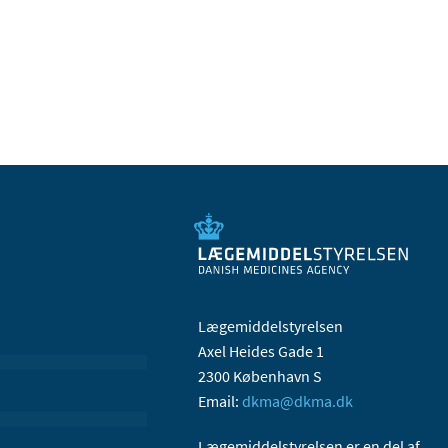
Lægemiddelstyrelsen
Axel Heides Gade 1
2300 København S
Email:
dkma@dkma.dk
Lægemiddelstyrelsen er en del af