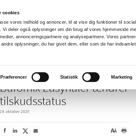
 cookies
passe vores indhold og annoncer, til at vise dig funktioner til soci
Nyheder
Om os
Kontakt
fik. Vi deler også oplysninger om din brug af vores hjemmeside m
 medier, annonceringspartnere og analysepartnere. Vores partne
 og
Tilskud og
Apoteker og salg af
Me
ndre oplysninger, du har givet dem, eller som de har indsamlet 
rmation
priser
medicin
ud
er ændrer tilskudsstatus
Præferencer
Statistik
Marketing
Bufomix Easyhaler ændrer
tilskudsstatus
19. oktober 2020