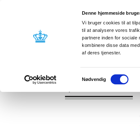
Denne hjemmeside bruger
Vi bruger cookies til at til
til at analysere vores tra
partnere inden for sociale
Godkendelse og
Bivirkninger
kombinere disse data med a
kontrol
produktinfo
af deres tjenester.
/
/
Nyheder
2020
Bufomix Easyhal
Samtykkevalg
Nødvendig
Nyheder