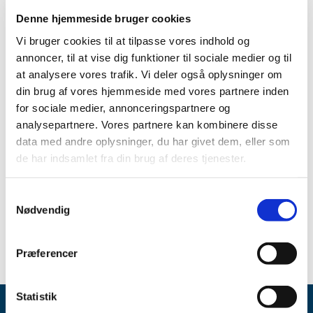
Denne hjemmeside bruger cookies
Ændringen betyder, at apoteket nu må udlevere
azithromycin udskrevet af læger på sygehuse eller privat
Vi bruger cookies til at tilpasse vores indhold og
praktiserende læger med speciale indenfor
annoncer, til at vise dig funktioner til sociale medier og til
lungesygdomme, pædiatri, dermato-venerologi eller øre-
at analysere vores trafik. Vi deler også oplysninger om
næse-hals.
din brug af vores hjemmeside med vores partnere inden
for sociale medier, annonceringspartnere og
Ændringen trådte i kraft d. 10. august 2020.
analysepartnere. Vores partnere kan kombinere disse
data med andre oplysninger, du har givet dem, eller som
Relateret indhold
de har indsamlet fra din brug af deres tjenester.
Ændret udleveringsbestemmelse for azithromycin
2. april 2020
Samtykkevalg
Nødvendig
Præferencer
Statistik