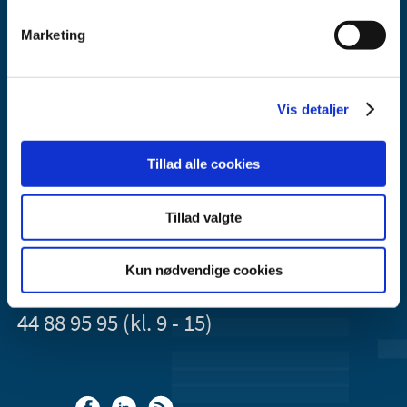
Marketing
Lægemiddelstyrelsen
Vis detaljer
Axel Heides Gade 1
2300 København S
Tillad alle cookies
Email:
dkma@dkma.dk
Lægemiddelstyrelsen er en del af
Tillad valgte
Sundheds- og Kirkeministeriet.
Kun nødvendige cookies
Kontakt Lægemiddelstyrelsen
44 88 95 95 (kl. 9 - 15)