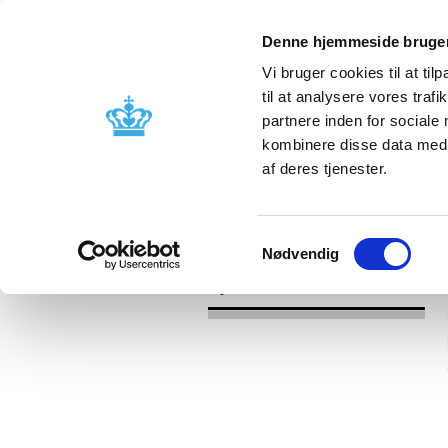
Denne hjemmeside bruger
Vi bruger cookies til at til
til at analysere vores tra
partnere inden for sociale
Godkendelse og
Bivirkninger
kombinere disse data med a
kontrol
produktinfo
af deres tjenester.
/
Nyheder
2021
Samtykkevalg
Nødvendig
Nyheder