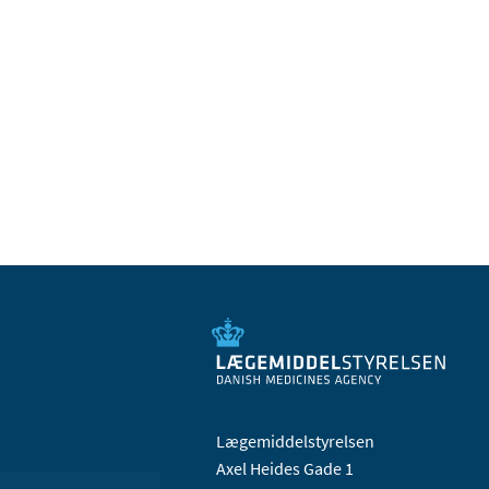
Lægemiddelstyrelsen
Axel Heides Gade 1