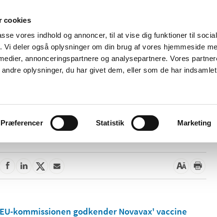
 cookies
passe vores indhold og annoncer, til at vise dig funktioner til soci
Nyheder
Om os
Kontakt
fik. Vi deler også oplysninger om din brug af vores hjemmeside m
 medier, annonceringspartnere og analysepartnere. Vores partne
 og
Tilskud og
Apoteker og salg af
Me
ndre oplysninger, du har givet dem, eller som de har indsamlet 
rmation
priser
medicin
ud
Præferencer
Statistik
Marketing
26. november 2021
EU-kommissionen godkender Novavax' vaccine