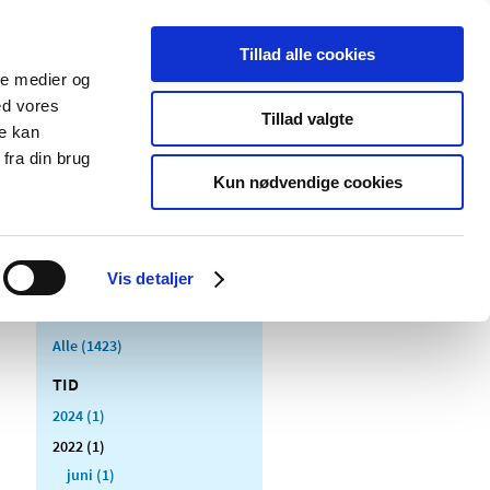
Tillad alle cookies
ale medier og
Udgivelser
Cookies
ed vores
Tillad valgte
re kan
dicinsk
Særlige
fra din brug
styr
produktområder
Kun nødvendige cookies
Vis detaljer
Alle (1423)
TID
2024 (1)
2022 (1)
juni (1)