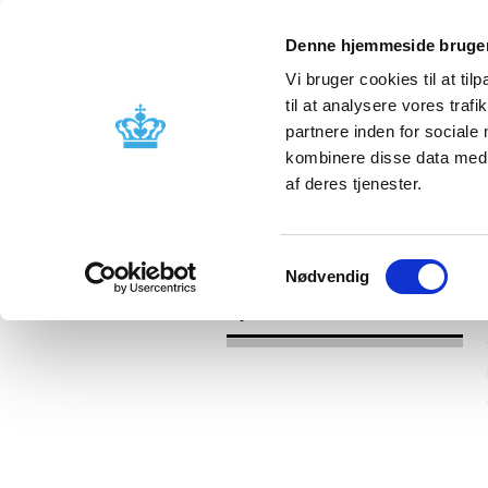
Denne hjemmeside bruger
Vi bruger cookies til at til
til at analysere vores tra
partnere inden for sociale
Godkendelse og
Bivirkninger
kombinere disse data med a
kontrol
produktinfo
af deres tjenester.
/
Nyheder
2021
Samtykkevalg
Nødvendig
Nyheder