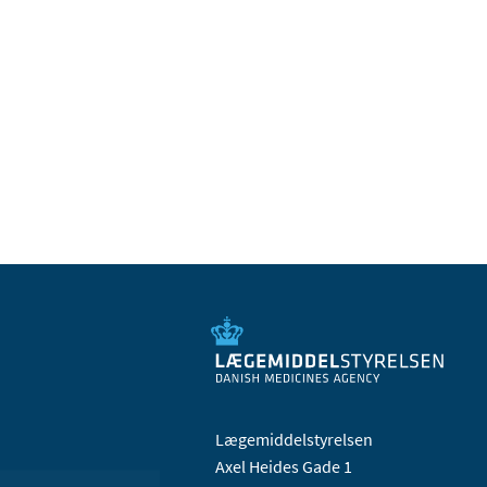
Lægemiddelstyrelsen
Axel Heides Gade 1