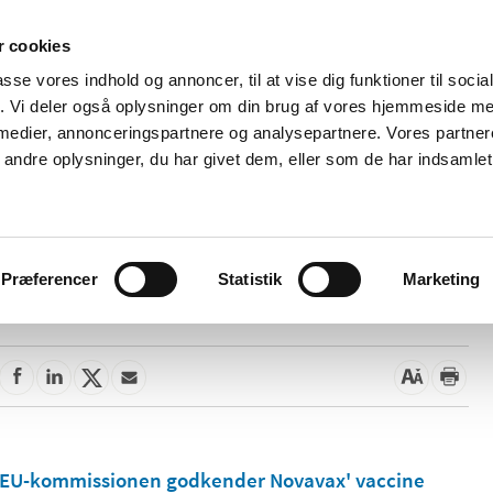
 cookies
passe vores indhold og annoncer, til at vise dig funktioner til soci
Nyheder
Om os
Kontakt
fik. Vi deler også oplysninger om din brug af vores hjemmeside m
 medier, annonceringspartnere og analysepartnere. Vores partne
 og
Tilskud og
Apoteker og salg af
Me
ndre oplysninger, du har givet dem, eller som de har indsamlet 
rmation
priser
medicin
ud
Præferencer
Statistik
Marketing
26. november 2021
EU-kommissionen godkender Novavax' vaccine