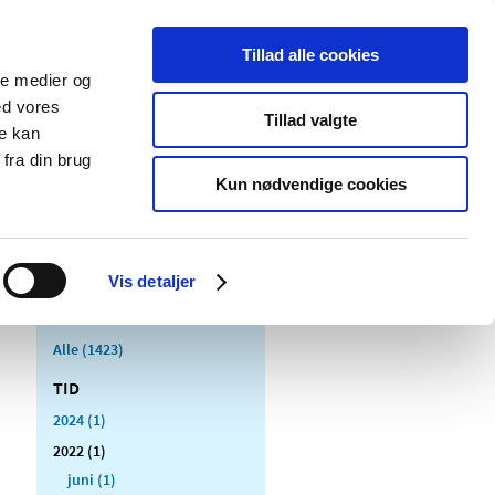
Tillad alle cookies
ale medier og
Udgivelser
Cookies
ed vores
Tillad valgte
re kan
dicinsk
Særlige
fra din brug
styr
produktområder
Kun nødvendige cookies
Vis detaljer
Alle (1423)
TID
2024 (1)
2022 (1)
juni (1)