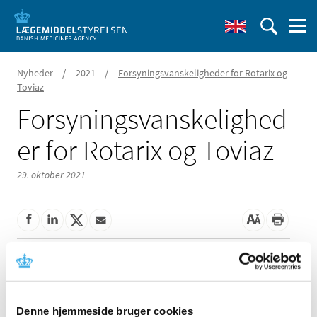
/
/
Nyheder
2021
Forsyningsvanskeligheder for Rotarix og
Toviaz
Forsyningsvanskelighed
er for Rotarix og Toviaz
29. oktober 2021
Der er i øjeblikket problemer med forsyningen af:
• Toviaz 8 mg depottabletter, 28 stk og 84 stk, fra Pfizer
ApS
Denne hjemmeside bruger cookies