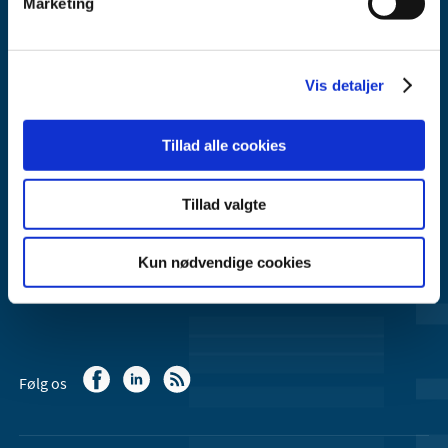
Marketing
Lægemiddelstyrelsen
Axel Heides Gade 1
Vis detaljer
2300 København S
Email:
dkma@dkma.dk
Tillad alle cookies
Lægemiddelstyrelsen er en del af
Sundheds- og Kirkeministeriet.
Tillad valgte
Kontakt Lægemiddelstyrelsen
Kun nødvendige cookies
44 88 95 95 (kl. 9 - 15)
Følg os