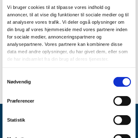
Vi bruger cookies til at tilpasse vores indhold og
Der er permanent markedsophør af:
annoncer, til at vise dig funktioner til sociale medier og til
• Rotarix, oral suspension, rotavirus vaccine, fra
at analysere vores trafik. Vi deler også oplysninger om
GlaxoSmithKline Pharma A/S
din brug af vores hjemmeside med vores partnere inden
for sociale medier, annonceringspartnere og
Yderligere information om varighed m.m. kan findes via
analysepartnere. Vores partnere kan kombinere disse
følgende link:
data med andre oplysninger, du har givet dem, eller som
Link:
Se oversigten over aktuelle og kommende
de har indsamlet fra din brug af deres tjenester.
forsyningsvanskeligheder
Spørgsmål om aktuel status skal stilles til virksomheden.
Samtykkevalg
Nødvendig
Præferencer
Statistik