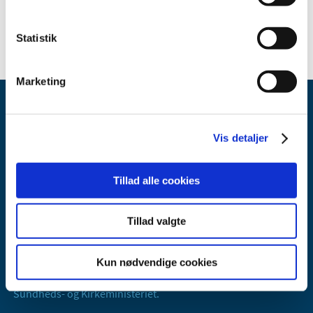
Medicin til dyr
Statistik
Marketing
Vis detaljer
Tillad alle cookies
Lægemiddelstyrelsen
Axel Heides Gade 1
Tillad valgte
2300 København S
Email:
dkma@dkma.dk
Kun nødvendige cookies
Lægemiddelstyrelsen er en del af
Sundheds- og Kirkeministeriet.