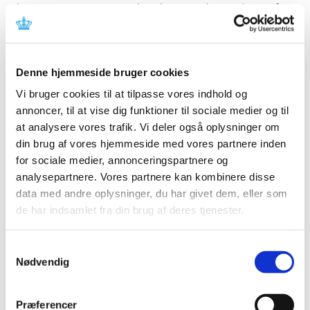
indehavere af markedsføringstilladelser (MAH'er) foreslå
SPC-harmonisering for et referenceveterinærlægemidel
(RVMP), der er udstedt markedsføringstilladelse til i
overensstemmelse med forordningens artikel 47. CMDv
skal årligt udarbejde en liste over RVMP'er, der skal indgå
Denne hjemmeside bruger cookies
i SPC-harmoniseringproceduren og udpege en
Vi bruger cookies til at tilpasse vores indhold og
referencemedlemsstat (RMS) for hvert RVMP.
annoncer, til at vise dig funktioner til sociale medier og til
Indehavere af markedsføringstilladelser kan foreslå SPC-
at analysere vores trafik. Vi deler også oplysninger om
harmonisering for et referenceveterinærlægemiddel ved
din brug af vores hjemmeside med vores partnere inden
at udfylde og indsende
anmodningsformularen
inden
for sociale medier, annonceringspartnere og
den 31. maj 2022. Mere information om SPC-
harmoniseringsproceduren kan findes på
CMDv's
analysepartnere. Vores partnere kan kombinere disse
hjemmeside
.
data med andre oplysninger, du har givet dem, eller som
de har indsamlet fra din brug af deres tjenester.
Spørgsmål vedrørende anmodningsformularen eller
SPC-harmoniseringsproceduren kan stilles til
CMDv-
Samtykkevalg
sekretariatet
.
Nødvendig
Emner
Præferencer