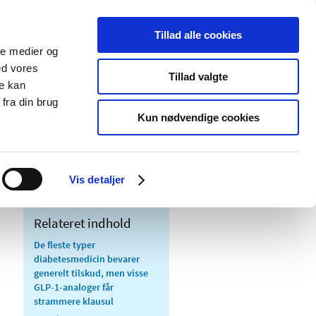
Tillad alle cookies
ale medier og
Udgivelser
Cookies
ed vores
Tillad valgte
re kan
dicinsk
Særlige
fra din brug
styr
produktområder
Kun nødvendige cookies
Vis detaljer
Relateret indhold
De fleste typer
diabetesmedicin bevarer
generelt tilskud, men visse
GLP-1-analoger får
strammere klausul