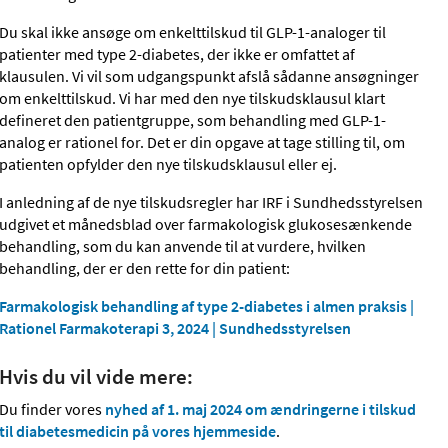
Du skal ikke ansøge om enkelttilskud til GLP-1-analoger til
patienter med type 2-diabetes, der ikke er omfattet af
klausulen. Vi vil som udgangspunkt afslå sådanne ansøgninger
om enkelttilskud. Vi har med den nye tilskudsklausul klart
defineret den patientgruppe, som behandling med GLP-1-
analog er rationel for. Det er din opgave at tage stilling til, om
patienten opfylder den nye tilskudsklausul eller ej.
I anledning af de nye tilskudsregler har IRF i Sundhedsstyrelsen
udgivet et månedsblad over farmakologisk glukosesænkende
behandling, som du kan anvende til at vurdere, hvilken
behandling, der er den rette for din patient:
Farmakologisk behandling af type 2-diabetes i almen praksis |
Rationel Farmakoterapi 3, 2024 | Sundhedsstyrelsen
Hvis du vil vide mere:
Du finder vores
nyhed af 1. maj 2024 om ændringerne i tilskud
til diabetesmedicin på vores hjemmeside
.