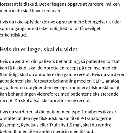
fortsat at få tilskud. Det er lægens opgave at vurdere, hvilken
medicin du skal have fremover.
Hvis du ikke opfylder de nye og strammere betingelser, er der
som udgangspunkt ikke mulighed for at få bevilget
enkelttilskud.
Hvis du er læge, skal du vide:
Hvis du ændrer din patients behandling, så patienten fortsat
kan få tilskud, skal du oprette en recept på den nye medicin.
Samtidigt skal du annullere den gamle recept. Hvis du vurderer,
at patienten skal fortsætte behandling med en GLP-1-analog,
og patienten opfylder den nye og strammere tilskudsklausul,
kan behandlingen videreføres med patientens eksisterende
recept. Du skal altså ikke oprette en ny recept.
Hvis du vurderer, at din patient med type 2-diabetes ikke er
omfattet af den nye tilskudsklausul til GLP-1-analogerne
(Ozempic, Rybelsus eller Trulicity 1,5 mg), skal du ændre
behandlingen til en anden medicin med tilskud.