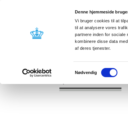
Denne hjemmeside bruger
Vi bruger cookies til at til
til at analysere vores tra
partnere inden for sociale
Godkendelse og
Bivirkninger
kombinere disse data med a
kontrol
produktinfo
af deres tjenester.
/
/
Nyheder
2024
Ændret tilskud 
Samtykkevalg
Nødvendig
Nyheder