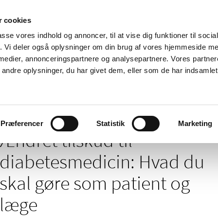
 cookies
passe vores indhold og annoncer, til at vise dig funktioner til soci
Nyheder
Om os
Kontakt
fik. Vi deler også oplysninger om din brug af vores hjemmeside m
 medier, annonceringspartnere og analysepartnere. Vores partne
 og
Tilskud og
Apoteker og salg af
Me
ndre oplysninger, du har givet dem, eller som de har indsamlet 
rmation
priser
medicin
ud
til diabetesmedicin: Hvad du skal gøre som patient og læge
Præferencer
Statistik
Marketing
Ændret tilskud til
diabetesmedicin: Hvad du
skal gøre som patient og
læge