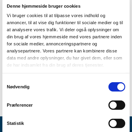
Denne hjemmeside bruger cookies
Vi vurderer, at AQUIPTA ikke opfylder kriterierne for
generelt klausuleret tilskud til patienter omfattet af den
Vi bruger cookies til at tilpasse vores indhold og
foreslåede klausul.
annoncer, til at vise dig funktioner til sociale medier og til
at analysere vores trafik. Vi deler også oplysninger om
AQUIPTA er godkendt til forebyggende behandling af
din brug af vores hjemmeside med vores partnere inden
migræne hos voksne, som har mindst 4 migrænedage om
for sociale medier, annonceringspartnere og
måneden.
analysepartnere. Vores partnere kan kombinere disse
Læs Lægemiddelstyrelsens afgørelse (pdf)
data med andre oplysninger, du har givet dem, eller som
de har indsamlet fra din brug af deres tjenester.
Emner
Samtykkevalg
Afgørelser om generelt tilskud
Nødvendig
Præferencer
Statistik