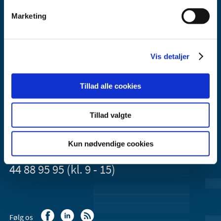
Marketing
Lægemiddelstyrelsen
Vis detaljer
Axel Heides Gade 1
2300 København S
Tillad alle cookies
Email:
dkma@dkma.dk
Lægemiddelstyrelsen er en del af
Tillad valgte
Sundheds- og Kirkeministeriet.
Kun nødvendige cookies
Kontakt Lægemiddelstyrelsen
44 88 95 95 (kl. 9 - 15)
Følg os