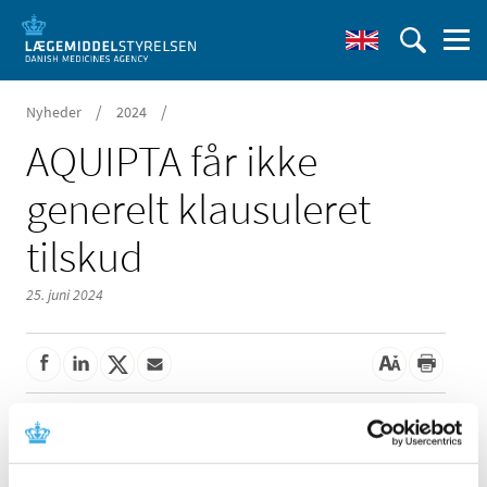
/
/
Nyheder
2024
AQUIPTA får ikke
generelt klausuleret
tilskud
25. juni 2024
Lægemiddelstyrelsen har besluttet, at AQUIPTA
tabletter, der indeholder atogepant i styrkerne 10 og 60
mg, ikke skal have generelt klausuleret tilskud.