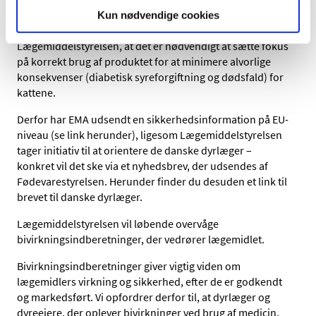
Det Europæiske Lægemiddelagenturs ekspertkomité for
Kun nødvendige cookies
lægemidler til dyr, CVMP, konkluderer ligesom
Lægemiddelstyrelsen, at det er nødvendigt at sætte fokus
på korrekt brug af produktet for at minimere alvorlige
konsekvenser (diabetisk syreforgiftning og dødsfald) for
kattene.
Derfor har EMA udsendt en sikkerhedsinformation på EU-
niveau (se link herunder), ligesom Lægemiddelstyrelsen
tager initiativ til at orientere de danske dyrlæger –
konkret vil det ske via et nyhedsbrev, der udsendes af
Fødevarestyrelsen. Herunder finder du desuden et link til
brevet til danske dyrlæger.
Lægemiddelstyrelsen vil løbende overvåge
bivirkningsindberetninger, der vedrører lægemidlet.
Bivirkningsindberetninger giver vigtig viden om
lægemidlers virkning og sikkerhed, efter de er godkendt
og markedsført. Vi opfordrer derfor til, at dyrlæger og
dyreejere, der oplever bivirkninger ved brug af medicin,