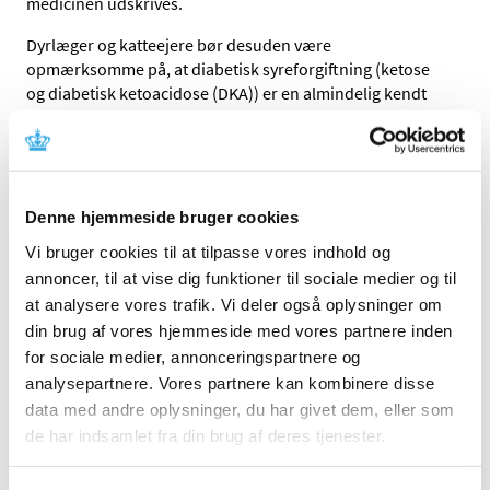
medicinen udskrives.
Dyrlæger og katteejere bør desuden være
opmærksomme på, at diabetisk syreforgiftning (ketose
og diabetisk ketoacidose (DKA)) er en almindelig kendt
bivirkning ved Senvelgo. Derfor skal man holde godt øje
med, om en kat, der får medicinen, efterfølgende viser
tegn på symptomer. Risikoen er størst inden for de første
14 dage, efter at katten har fået medicinen og særligt stor
de første syv dage efter behandlingsstart.
Denne hjemmeside bruger cookies
Vi bruger cookies til at tilpasse vores indhold og
Hvis der opstår nogle af de symptomer, der fremgår af
annoncer, til at vise dig funktioner til sociale medier og til
produktinformationen, skal katten sættes i behandling
imod diabetisk syreforgiftning så hurtigt som muligt.
at analysere vores trafik. Vi deler også oplysninger om
din brug af vores hjemmeside med vores partnere inden
Senvelgo kan ikke erstatte insulin
for sociale medier, annonceringspartnere og
analysepartnere. Vores partnere kan kombinere disse
Det er vigtig viden, at Senvelgo har en hel anden
data med andre oplysninger, du har givet dem, eller som
virkningsmekanisme end insulin. Senvelgo er godkendt
til at reducere for højt blodsukker hos katte, og Senvelgo
de har indsamlet fra din brug af deres tjenester.
kan derfor ikke erstatte insulin.