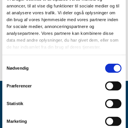
klausuleret tilskud til patienter omfattet af den
annoncer, til at vise dig funktioner til sociale medier og til
foreslåede klausul.
at analysere vores trafik. Vi deler også oplysninger om
Veoza er godkendt til behandling af moderate til svære
din brug af vores hjemmeside med vores partnere inden
hede-svedeture i forbindelse med overgangsalderen.
for sociale medier, annonceringspartnere og
analysepartnere. Vores partnere kan kombinere disse
Vi har udarbejdet vejledende kriterier for enkelttilskud til
data med andre oplysninger, du har givet dem, eller som
Veoza, som findes på vores hjemmeside
her
.
de har indsamlet fra din brug af deres tjenester.
Læs Lægemiddelstyrelsens afgørelse (pdf)
Samtykkevalg
Nødvendig
Præferencer
Statistik
Marketing
Lægemiddelstyrelsen