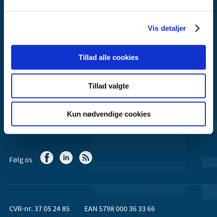
Axel Heides Gade 1
2300 København S
Vis detaljer
Email:
dkma@dkma.dk
Lægemiddelstyrelsen er en del af
Tillad alle cookies
Sundheds- og Kirkeministeriet.
Tillad valgte
Kontakt Lægemiddelstyrelsen
44 88 95 95 (kl. 9 - 15)
Kun nødvendige cookies
Følg os
CVR-nr. 37 05 24 85
EAN 5798 000 36 33 66