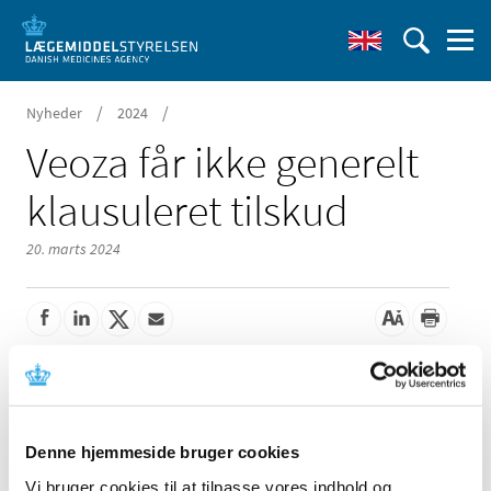
/
/
Nyheder
2024
Veoza får ikke generelt
klausuleret tilskud
20. marts 2024
Lægemiddelstyrelsen har besluttet, at Veoza tabletter,
der indeholder fezolinetant i styrken 45 mg, ikke skal
have generelt klausuleret tilskud.
Denne hjemmeside bruger cookies
Vi vurderer, at Veoza ikke opfylder kriterierne for generelt
Vi bruger cookies til at tilpasse vores indhold og