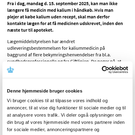
Fra i dag, mandag d. 15. september 2025, kan man ikke
længere få medicin med kalium i håndkøb. Hvis man
plejer at købe kalium uden recept, skal man derfor
kontakte lægen for at få medicinen udskrevet, inden den
næste tur til apoteket.
Lægemiddelstyrelsen har ændret
udleveringsbestemmelsen for kaliummedicin på
baggrund af flere bekymringshenvendelser fra bl.a.
sundhedsprofessionelle og fra Giftlinjen. De peger på, at
der er set en stigning i meget alvorlige forgiftninger, og
risikoen for, at det sker, er større, når medicinen nemt
kan fås i håndkøb.
Denne hjemmeside bruger cookies
Medicinen er primært beregnet til patienter, der har brug
for et kaliumtilskud, fordi de samtidig er i behandling
Vi bruger cookies til at tilpasse vores indhold og
med vanddrivende lægemidler – typisk hjertemedicin og
annoncer, til at vise dig funktioner til sociale medier og til
blodtryksmedicin. Det er derfor patienter, som jævnligt er
at analysere vores trafik. Vi deler også oplysninger om
i kontakt med lægen, når de får kontrolleret deres
din brug af vores hjemmeside med vores partnere inden
sygdom og udskrevet deres anden medicin.
for sociale medier, annonceringspartnere og