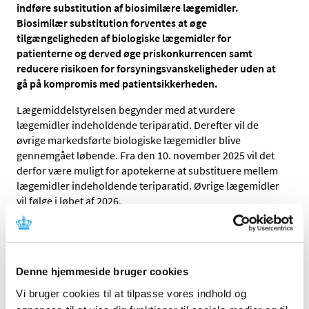
indføre substitution af biosimilære lægemidler.
Biosimilær substitution forventes at øge
tilgængeligheden af biologiske lægemidler for
patienterne og derved øge priskonkurrencen samt
reducere risikoen for forsyningsvanskeligheder uden at
gå på kompromis med patientsikkerheden.
Lægemiddelstyrelsen begynder med at vurdere
lægemidler indeholdende teriparatid. Derefter vil de
øvrige markedsførte biologiske lægemidler blive
gennemgået løbende. Fra den 10. november 2025 vil det
derfor være muligt for apotekerne at substituere mellem
lægemidler indeholdende teriparatid. Øvrige lægemidler
vil følge i løbet af 2026.
Implementeringen af substitution af biosimilære
lægemidler vil ske trinvist og på basis af en faglig
vurdering, der tager højde for patientsikkerheden.
Denne hjemmeside bruger cookies
Patienter vil blive tilbudt det billigste
Vi bruger cookies til at tilpasse vores indhold og
lægemiddel