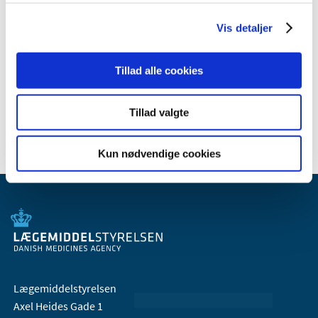
(referencelægemidlet), som skal have været godkendt i
EU i mindst 10 år. Biosimilære lægemidler kan have
Vis detaljer
mindre forskelle i molekylet i forhold til den originale
version af lægemidlet, men disse forskelle må ikke have
Tillad alle cookies
betydning for effekt og sikkerhed (bivirkninger) af den
biosimilære version sammenlignet med det originale
biologiske lægemiddel.
Tillad valgte
Kun nødvendige cookies
Lægemiddelstyrelsen
Axel Heides Gade 1