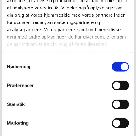
annoncer, til at vise dig funktioner til sociale medier og til
Den gradvise implementering betyder, at patienter
at analysere vores trafik. Vi deler også oplysninger om
fremover – som det gælder for mange andre lægemidler
din brug af vores hjemmeside med vores partnere inden
– vil blive tilbudt det billigste produkt på apoteket, når de
for sociale medier, annonceringspartnere og
skal hente deres biologiske lægemiddel.
analysepartnere. Vores partnere kan kombinere disse
De biologiske lægemidler vil blive grupperet i
data med andre oplysninger, du har givet dem, eller som
substitutionsgrupper, indenfor hvilke lægemidlerne kan
de har indsamlet fra din brug af deres tjenester.
substitueres. Det vil sige, at patienten uden problemer
kan skifte mellem det originale lægemiddel og et
Samtykkevalg
biosimilært lægemiddel uden at skulle modtage eller
Nødvendig
følge særlige instrukser for de enkelte produkter, idet de
anvendes på samme måde. Der er således ikke risiko for
at patienten skal skifte pen under et behandlingsforløb.
Præferencer
Lægemiddelstyrelsen vil løbende overvåge og vurdere,
om substitutionen af biosimilære lægemidler giver
Statistik
anledning til uhensigtsmæssigheder.
Hvad er et biosimilært lægemiddel?
Marketing
Et biosimilært lægemiddel er en ny version af et allerede
eksisterende biologisk lægemiddel