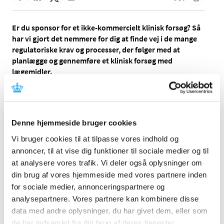
Er du sponsor for et ikke-kommercielt klinisk forsøg? Så
har vi gjort det nemmere for dig at finde vej i de mange
regulatoriske krav og processer, der følger med at
planlægge og gennemføre et klinisk forsøg med
lægemidler.
Vi har samlet al relevant information ét sted og lanceret
vejledning målrettet ikke-kommercielle aktører
.
Her får du:
Denne hjemmeside bruger cookies
Vi bruger cookies til at tilpasse vores indhold og
En praktisk vejviser der giver overblik over de
annoncer, til at vise dig funktioner til sociale medier og til
vigtigste trin i forberedelsen og udførelsen af dit
at analysere vores trafik. Vi deler også oplysninger om
kliniske forsøg
din brug af vores hjemmeside med vores partnere inden
Vejviseren indeholder link til gældende lovgivning
for sociale medier, annonceringspartnere og
og relevante guidelines – både før og efter, forsøget
analysepartnere. Vores partnere kan kombinere disse
er godkendt via
EU's Clinical Trial Information
data med andre oplysninger, du har givet dem, eller som
System (CTIS).
de har indsamlet fra din brug af deres tjenester.