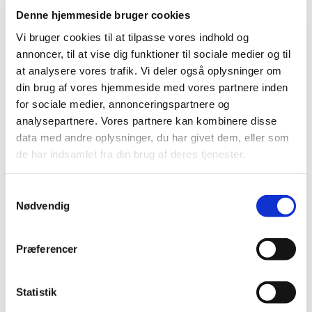
Denne hjemmeside bruger cookies
2013 (49)
2012 (44)
Vi bruger cookies til at tilpasse vores indhold og
annoncer, til at vise dig funktioner til sociale medier og til
2011 (13)
at analysere vores trafik. Vi deler også oplysninger om
2010 (7)
din brug af vores hjemmeside med vores partnere inden
2009 (14)
for sociale medier, annonceringspartnere og
2008 (8)
analysepartnere. Vores partnere kan kombinere disse
2007 (3)
data med andre oplysninger, du har givet dem, eller som
2006 (9)
de har indsamlet fra din brug af deres tjenester.
december (1)
november (3)
Samtykkevalg
Nødvendig
oktober (1)
september (1)
juli (2)
Præferencer
marts (1)
2005 (2)
Statistik