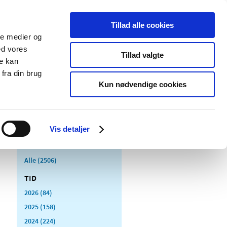
Tillad alle cookies
ale medier og
Udgivelser
Cookies
ed vores
Tillad valgte
re kan
dicinsk
Særlige
fra din brug
styr
produktområder
Kun nødvendige cookies
Vis detaljer
Alle (2506)
TID
2026 (84)
2025 (158)
2024 (224)