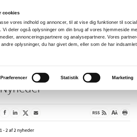
 cookies
passe vores indhold og annoncer, til at vise dig funktioner til soci
Nyheder
Om os
Kontakt
fik. Vi deler også oplysninger om din brug af vores hjemmeside m
 medier, annonceringspartnere og analysepartnere. Vores partne
 og
Tilskud og
Apoteker og salg af
Me
ndre oplysninger, du har givet dem, eller som de har indsamlet 
rmation
priser
medicin
ud
Præferencer
Statistik
Marketing
Nyheder
1 - 2 af 2 nyheder