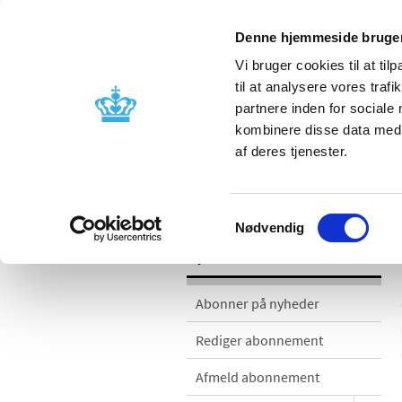
Denne hjemmeside bruger
Vi bruger cookies til at til
til at analysere vores tra
partnere inden for sociale
Godkendelse og
Bivirkninger
kombinere disse data med a
kontrol
produktinfo
af deres tjenester.
Nyheder
Samtykkevalg
Nødvendig
Nyheder
Abonner på nyheder
Rediger abonnement
Afmeld abonnement