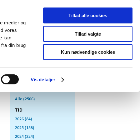
Tillad alle cookies
ale medier og
Udgivelser
Cookies
ed vores
Tillad valgte
re kan
dicinsk
Særlige
fra din brug
styr
produktområder
Kun nødvendige cookies
Vis detaljer
Alle (2506)
TID
2026 (84)
2025 (158)
2024 (224)