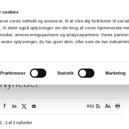
 cookies
passe vores indhold og annoncer, til at vise dig funktioner til soci
Nyheder
Om os
Kontakt
fik. Vi deler også oplysninger om din brug af vores hjemmeside m
 medier, annonceringspartnere og analysepartnere. Vores partne
 og
Tilskud og
Apoteker og salg af
Me
ndre oplysninger, du har givet dem, eller som de har indsamlet 
rmation
priser
medicin
ud
Præferencer
Statistik
Marketing
Nyheder
1 - 2 af 2 nyheder