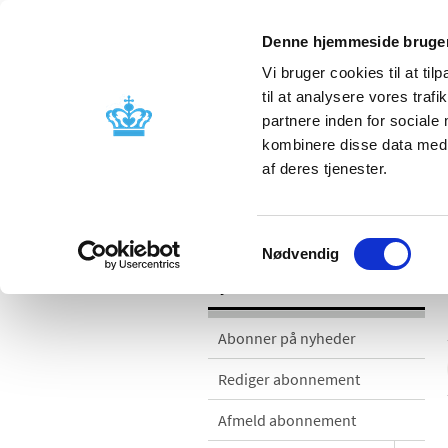
Denne hjemmeside bruger
Vi bruger cookies til at til
til at analysere vores tra
partnere inden for sociale
Godkendelse og
Bivirkninger
kombinere disse data med a
kontrol
produktinfo
af deres tjenester.
Nyheder
Samtykkevalg
Nødvendig
Nyheder
Abonner på nyheder
Rediger abonnement
Afmeld abonnement