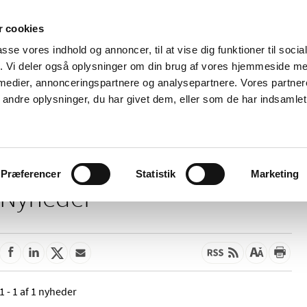
 cookies
passe vores indhold og annoncer, til at vise dig funktioner til soci
Nyheder
Om os
Kontakt
fik. Vi deler også oplysninger om din brug af vores hjemmeside m
 medier, annonceringspartnere og analysepartnere. Vores partne
 og
Tilskud og
Apoteker og salg af
Me
ndre oplysninger, du har givet dem, eller som de har indsamlet 
rmation
priser
medicin
ud
Præferencer
Statistik
Marketing
Nyheder
1 - 1 af 1 nyheder