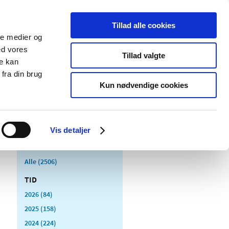
Tillad alle cookies
ale medier og
Udgivelser
Cookies
ed vores
Tillad valgte
re kan
dicinsk
Særlige
fra din brug
styr
produktområder
Kun nødvendige cookies
Vis detaljer
Alle (2506)
TID
2026 (84)
2025 (158)
2024 (224)