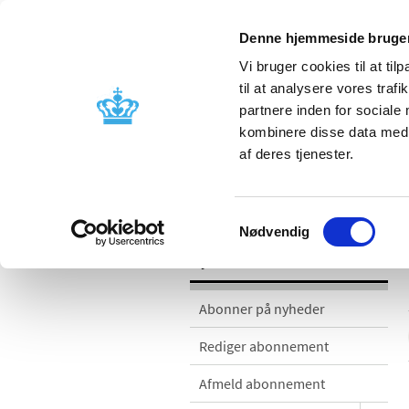
Denne hjemmeside bruger
Vi bruger cookies til at til
til at analysere vores tra
partnere inden for sociale
Godkendelse og
Bivirkninger
kombinere disse data med a
kontrol
produktinfo
af deres tjenester.
Nyheder
Samtykkevalg
Nødvendig
Nyheder
Abonner på nyheder
Rediger abonnement
Afmeld abonnement