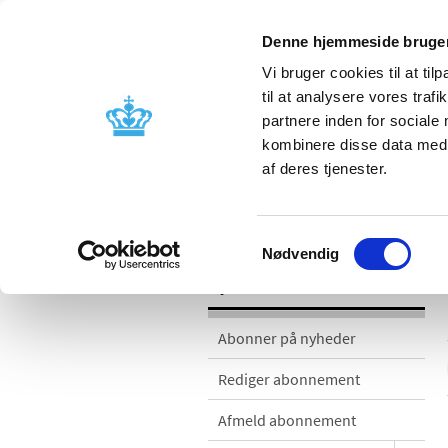
Denne hjemmeside bruger
Vi bruger cookies til at til
til at analysere vores tra
partnere inden for sociale
Godkendelse og
Bivirkninger
kombinere disse data med a
kontrol
produktinfo
af deres tjenester.
Nyheder
Samtykkevalg
Nødvendig
Nyheder
Abonner på nyheder
Rediger abonnement
Afmeld abonnement