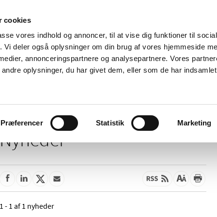
 cookies
passe vores indhold og annoncer, til at vise dig funktioner til soci
Nyheder
Om os
Kontakt
fik. Vi deler også oplysninger om din brug af vores hjemmeside m
 medier, annonceringspartnere og analysepartnere. Vores partne
 og
Tilskud og
Apoteker og salg af
Me
ndre oplysninger, du har givet dem, eller som de har indsamlet 
rmation
priser
medicin
ud
Præferencer
Statistik
Marketing
Nyheder
1 - 1 af 1 nyheder