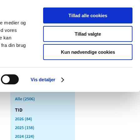
Tillad alle cookies
ale medier og
Udgivelser
Cookies
ed vores
Tillad valgte
re kan
dicinsk
Særlige
fra din brug
styr
produktområder
Kun nødvendige cookies
Vis detaljer
Alle (2506)
TID
2026 (84)
2025 (158)
2024 (224)