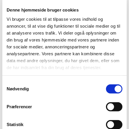
2013 (49)
Denne hjemmeside bruger cookies
2012 (44)
Vi bruger cookies til at tilpasse vores indhold og
2011 (13)
annoncer, til at vise dig funktioner til sociale medier og til
2010 (7)
at analysere vores trafik. Vi deler også oplysninger om
2009 (14)
din brug af vores hjemmeside med vores partnere inden
december (2)
for sociale medier, annonceringspartnere og
november (1)
analysepartnere. Vores partnere kan kombinere disse
data med andre oplysninger, du har givet dem, eller som
oktober (1)
de har indsamlet fra din brug af deres tjenester.
september (2)
juli (1)
Samtykkevalg
juni (5)
Nødvendig
april (2)
2008 (8)
Præferencer
2007 (3)
2006 (9)
2005 (2)
Statistik